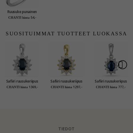
Ruusuke punainen
zirkoni sormus
54,-
CHANTI hinta
rodinoitua hopeaa
SUOSITUIMMAT TUOTTEET LUOKASSA
Safiiri ruusukeriipus
Safiiri ruusukeriipus
Safiiri ruusukeriipus
14 karaatti
14 karaatti kultaa
14 karaatti
1369,-
1297,-
777,-
CHANTI hinta
CHANTI hinta
CHANTI hinta
valkokultaa 0,26 ct
0,26 ct 0,65 ct
valkokultaa 0,10 ct
0,65 ct
0,35 ct
TIEDOT