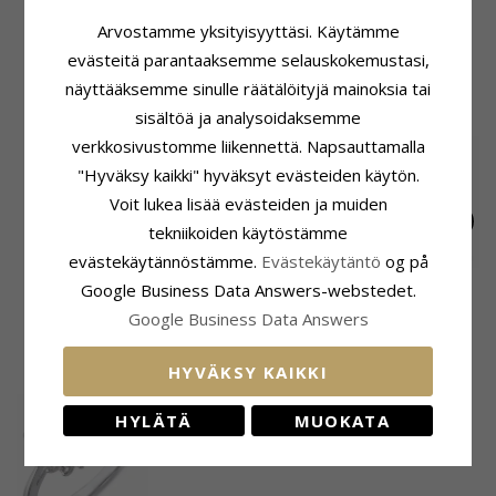
Väri:
Pinkki
Toimitusaika
Arvostamme yksityisyyttäsi. Käytämme
Kivi:
Zirkoni
Toimitusaika:
4-5 Arkipäivä
evästeitä parantaaksemme selauskokemustasi,
näyttääksemme sinulle räätälöityjä mainoksia tai
LIITTYVÄT TUOTTEET
sisältöä ja analysoidaksemme
verkkosivustomme liikennettä. Napsauttamalla
"Hyväksy kaikki" hyväksyt evästeiden käytön.
Voit lukea lisää evästeiden ja muiden
tekniikoiden käytöstämme
evästekäytännöstämme.
Evästekäytäntö
og på
Sydän ääretön-
10 mm
12 mm
Google Business Data Answers-webstedet.
merkki zirkoni riipus
päivänkakkara riipus
päivänkakkara riipus
39,-
43,-
41,-
CHANTI hinta
CHANTI hinta
CHANTI hinta
rodinoitua hopeaa
rodinoitua hopeaa -
rodinoitua hopeaa -
Google Business Data Answers
Marie
Matilda
ASIAKKAAT OSTAVAT MYÖS
HYVÄKSY KAIKKI
HYLÄTÄ
MUOKATA