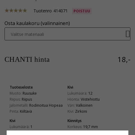
Tuotenro
414071
POISTUU
Osta kaulakoru (valinnainen)
Valitse materiaali
18,-
CHANTI hinta
Tuoteseloste
Kivi
Muoto:
Ruusuke
Lukumäärä:
12
Riipus:
Riipus
Hionta:
Viistehiottu
Jalometalli:
Rodinoitua Hopeaa
Väri:
Valkoinen
Pinta:
Kiiltävä
Kivi:
Zirkoni
Kivi
Kiinnitys
Lukumäärä:
1
Korkeus:
19,7 mm
Hionta:
Viistehiottu
Leveys:
9,7 mm