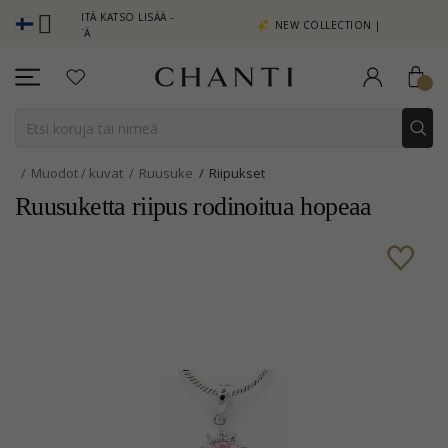
PISTEITÄ KATSO LISÄÄ -
NEW COLLECTION | AURA
A TÄSTÄ
Muodot / kuvat
Ruusuke
Riipukset
Ruusuketta riipus rodinoitua hopeaa