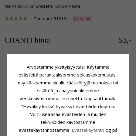
Nämä korut on poistettu kokoelmasta
Tuotenro
313131
POISTUU
53,-
CHANTI hinta
Arvostamme yksityisyyttäsi. Käytämme
Tuoteseloste
Kivi
ADJEKTIIVIT:
Pisaranmuotoinen
Lukumäärä:
2
evästeitä parantaaksemme selauskokemustasi,
Kivi:
Meripihka
Hionta:
Pyöröhiottu
näyttääksemme sinulle räätälöityjä mainoksia tai
Korvarenkaat:
Korvarenkaat
Väri:
Konjakki Värjätty
sisältöä ja analysoidaksemme
Jalometalli:
Hopeaa
Kivi:
Meripihka
verkkosivustomme liikennettä. Napsauttamalla
Pinta:
Kiiltävä
Koko
"Hyväksy kaikki" hyväksyt evästeiden käytön.
Korkeus Koukun Kanssa:
36,2 mm
Voit lukea lisää evästeiden ja muiden
Korkeus:
19,9 mm
Leveys:
8,6 mm
tekniikoiden käytöstämme
Toimitusaika
evästekäytännöstämme.
Evästekäytäntö
og på
Toimitusaika:
4-5 Arkipäivä