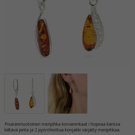
pisaranmuotoinen meripihka korvarenkaat i hopeaa kanssa
kiiltävä pinta ja 2 pyöröhiottua konjakki värjätty meripihkaa.