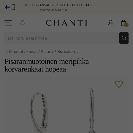
HANTI CLUB - ANSAITSE PISTEITÄ KATSO LISÄÄ -
NEW COLLECTION 
NAPSAUTA TÄSTÄ
Muodot / kuvat
Pisara
Korvakorut
Pisaranmuotoinen meripihka
korvarenkaat hopeaa