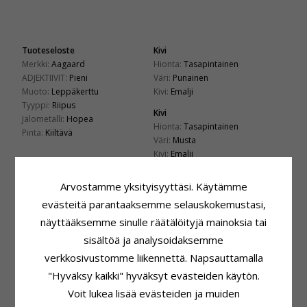
Tuoteseloste
Kivi
Merkki:
Aagaard
Hionta:
Tasapintainen
ADJEKTIIVIT:
Pieni
Väri:
Punainen
Muoto:
Leppäkerttu
Kivi:
Emalji
Tyyppi:
Riipus
Kivi
Jalometalli:
Hopea
Hionta:
Tasapintainen
Pinta:
Kiiltävä
Väri:
Musta
Kivi:
Emalji
Koko
Toimitusaika
Arvostamme yksityisyyttäsi. Käytämme
Korkeus:
7,5 mm
Toimitusaika:
4-5 Arkipäivä
Korkeus Koukun Kanssa:
13,4 mm
evästeitä parantaaksemme selauskokemustasi,
Leveys:
5,2 mm
näyttääksemme sinulle räätälöityjä mainoksia tai
sisältöä ja analysoidaksemme
LIITTYVÄT TUOTTEET
verkkosivustomme liikennettä. Napsauttamalla
"Hyväksy kaikki" hyväksyt evästeiden käytön.
Voit lukea lisää evästeiden ja muiden