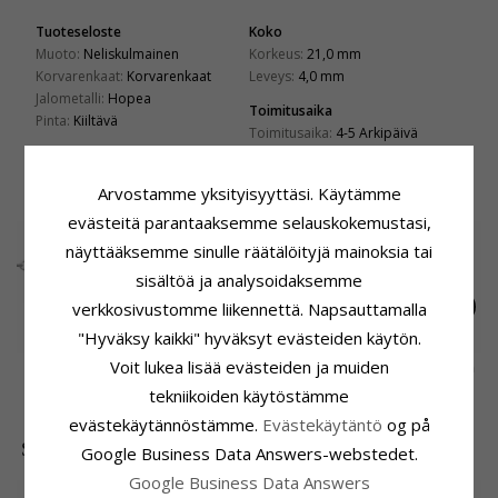
Tuoteseloste
Koko
Muoto:
Neliskulmainen
Korkeus:
21,0 mm
Korvarenkaat:
Korvarenkaat
Leveys:
4,0 mm
Jalometalli:
Hopea
Toimitusaika
Pinta:
Kiiltävä
Toimitusaika:
4-5 Arkipäivä
ASIAKKAAT OSTAVAT MYÖS
Arvostamme yksityisyyttäsi. Käytämme
evästeitä parantaaksemme selauskokemustasi,
näyttääksemme sinulle räätälöityjä mainoksia tai
sisältöä ja analysoidaksemme
verkkosivustomme liikennettä. Napsauttamalla
"Hyväksy kaikki" hyväksyt evästeiden käytön.
Voit lukea lisää evästeiden ja muiden
Sydän nilkkaketju
Päivänkakkara
Nilkkaketju hopeaa
hopeaa sydänriipus
sormus hopea ja
26,-
45,-
42,-
CHANTI hinta
CHANTI hinta
CHANTI hinta
tekniikoiden käytöstämme
hopeaa
rosoisuus - Maggie
evästekäytännöstämme.
Evästekäytäntö
og på
SUOSITUIMMAT TUOTTEET LUOKASSA
Google Business Data Answers-webstedet.
Google Business Data Answers