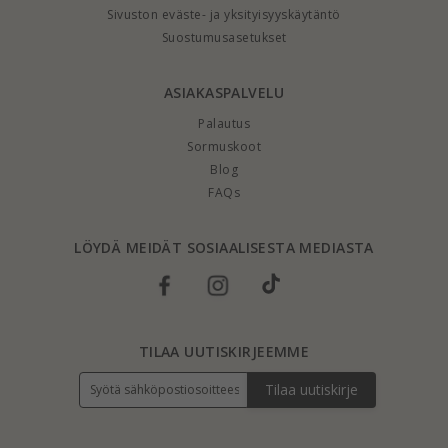
Sivuston eväste- ja yksityisyyskäytäntö
Suostumusasetukset
ASIAKASPALVELU
Palautus
Sormuskoot
Blog
FAQs
LÖYDÄ MEIDÄT SOSIAALISESTA MEDIASTA
TILAA UUTISKIRJEEMME
Tilaa uutiskirje