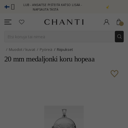
I CLUB - ANSAITSE PISTEITÄ KATSO LISÄÄ -
NEW COLLECTION | A
NAPSAUTA TÄSTÄ
Muodot / kuvat
Pyöreä
Riipukset
20 mm medaljonki koru hopeaa