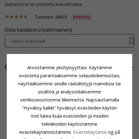
Nämä korut on poistettu kokoelmasta
Tuotenro
26825
POISTUU
Osta kaulakoru (valinnainen)
Valitse materiaali
78,-
CHANTI hinta
Arvostamme yksityisyyttäsi. Käytämme
evästeitä parantaaksemme selauskokemustasi,
näyttääksemme sinulle räätälöityjä mainoksia tai
sisältöä ja analysoidaksemme
Tuoteseloste
Koko
verkkosivustomme liikennettä. Napsauttamalla
ADJEKTIIVIT:
20 mm
Läpimitta:
20,0 mm
"Hyväksy kaikki" hyväksyt evästeiden käytön.
Riipus:
Medaljonki Koru
Korkeus:
30,0 mm
Jalometalli:
Hopeaa
Avoin Leveys:
40,0 mm
Voit lukea lisää evästeiden ja muiden
Pinta:
Kiiltävä
Suljettu Syvyys:
7,0 mm
tekniikoiden käytöstämme
Toimitusaika
evästekäytännöstämme.
Evästekäytäntö
og på
Toimitusaika:
4-5 Arkipäivä