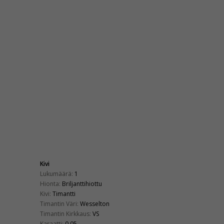
Kivi
Lukumäärä:
1
Hionta:
Briljanttihiottu
Kivi:
Timantti
Timantin Väri:
Wesselton
Timantin Kirkkaus:
VS
Karaatti:
0,05