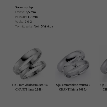
Sormuspohja
Leveys:
6,5 mm
Paksuus:
1,7 mm
Vaaka:
7,9 G
Toimitusaika:
Noin 5 Viikkoa
4 ja 3 mm vihkisormusta 14
5 ja 4 mm vihkisormusta 9
5 ja 
karaatin valkokultaa - setit
karaatin valkokultaa 0,03 ct
karaat
2248,-
1687,-
CHANTI hinta
CHANTI hinta
CH
- setit