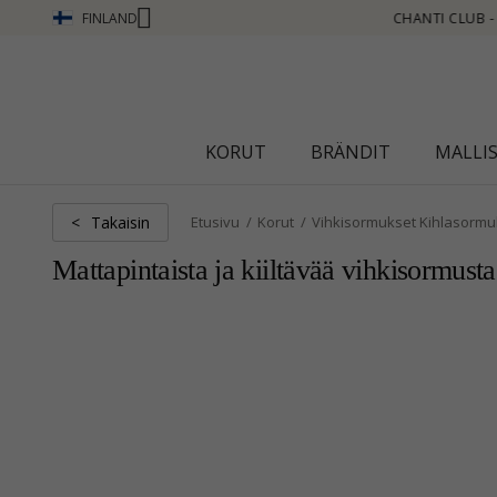
FINLAND
- ANSAITSE PISTEITÄ KATSO LISÄÄ - NAPSAUTA TÄSTÄ
KORUT
BRÄNDIT
MALLI
Takaisin
<
Etusivu
Korut
Vihkisormukset Kihlasormu
Mattapintaista ja kiiltävää vihkisormusta 