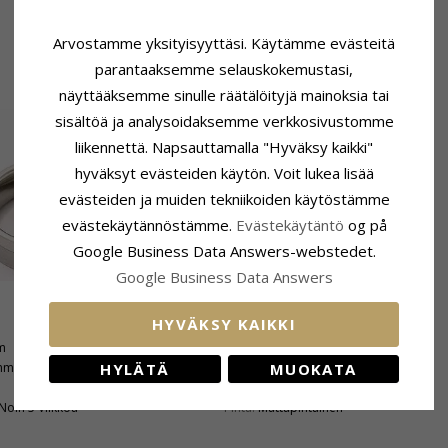
Arvostamme yksityisyyttäsi. Käytämme evästeitä
parantaaksemme selauskokemustasi,
näyttääksemme sinulle räätälöityjä mainoksia tai
sisältöä ja analysoidaksemme verkkosivustomme
liikennettä. Napsauttamalla "Hyväksy kaikki"
hyväksyt evästeiden käytön. Voit lukea lisää
evästeiden ja muiden tekniikoiden käytöstämme
evästekäytännöstämme.
Evästekäytäntö
og på
Google Business Data Answers-webstedet.
Google Business Data Answers
HYVÄKSY KAIKKI
Tuoteseloste
m
Sormusmalli:
Naisten Sormus
HYLÄTÄ
MUOKATA
mm
Karaatin:
14
Jalometalli:
Valkokultaa
Noin 5 Viikkoa
Pinta:
Mattapintainen