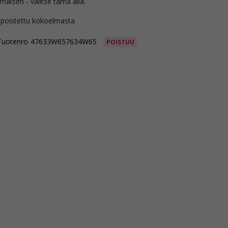
rruksen - valitse tämä alla.
 poistettu kokoelmasta
Tuotenro
47633W657634W65
POISTUU