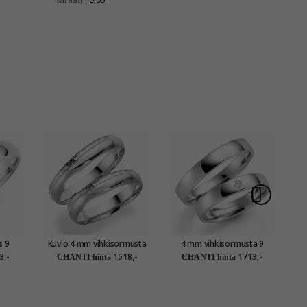
s 9
Kuvio 4 mm vihkisormusta
4 mm vihkisormusta 9
Le
taa
9 karaatin valkokultaa -
karaatin valkokultaa 0,03 ct
9
3,-
1518,-
1713,-
CHANTI hinta
CHANTI hinta
setit
- setit