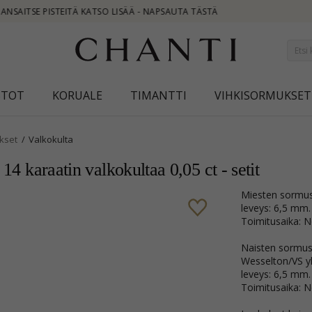
STOT
KORUALE
TIMANTTI
VIHKISORMUKSET
kset
Valkokulta
14 karaatin valkokultaa 0,05 ct - setit
Miesten sormus
leveys: 6,5 mm.
Toimitusaika: No
Naisten sormus 1
Wesselton/VS yh
leveys: 6,5 mm.
Toimitusaika: No