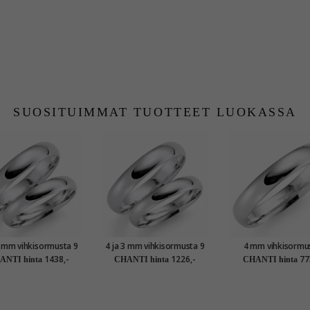
SUOSITUIMMAT TUOTTEET LUOKASSA
3 mm vihkisormusta 9
4 ja 3 mm vihkisormusta 9
4 mm vihkisormu
in valkokultaa - setit
karaatin valkokultaa - setit
karaatin valkokul
1438,-
1226,-
77
ANTI hinta
CHANTI hinta
CHANTI hinta