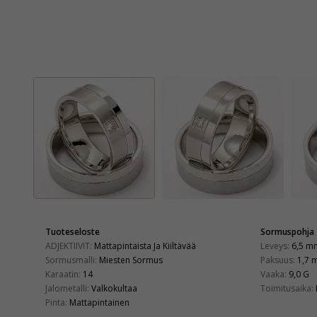
Tuoteseloste
Sormuspohja
ADJEKTIIVIT:
Mattapintaista Ja Kiiltävää
Leveys:
6,5 m
Sormusmalli:
Miesten Sormus
Paksuus:
1,7 
Karaatin:
14
Vaaka:
9,0 G
Jalometalli:
Valkokultaa
Toimitusaika:
Pinta:
Mattapintainen