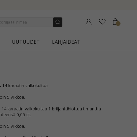
NEW COLLECTION | AURA
UUTUUDET
LAHJAIDEAT
 14 karaatin valkokultaa.
in 5 viikkoa.
4 karaatin valkokultaa 1 briljanttihiottua timanttia
teensä 0,05 ct.
in 5 viikkoa.