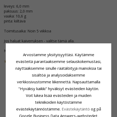
leveys: 6,0 mm
paksuus: 2,0 mm
vaaka: 10,6 g
pinta: kiiltävä
Toimitusaika: Noin 5 viikkoa
Jos haluat kaiverruksen - valitse tämä alla.
Nämä korut on poistettu kokoelmasta
Arvostamme yksityisyyttäsi. Käytämme
evästeitä parantaaksemme selauskokemustasi,
Tuotenro
48T200W60
POISTUU
näyttääksemme sinulle räätälöityjä mainoksia tai
sisältöä ja analysoidaksemme
verkkosivustomme liikennettä. Napsauttamalla
Tuoteseloste
Sormuspohja
"Hyväksy kaikki" hyväksyt evästeiden käytön.
Muoto:
Litteä
Leveys:
6,0 mm
Voit lukea lisää evästeiden ja muiden
Sormusmalli:
Vihkisormus
Paksuus:
2,0 mm
Karaatin:
14
Vaaka:
10,6 G
tekniikoiden käytöstämme
Jalometalli:
Valkokultaa
Toimitusaika:
Noin 5 Viikkoa
evästekäytännöstämme.
Evästekäytäntö
og på
Pinta:
Kiiltävä
Google Business Data Answers-webstedet.