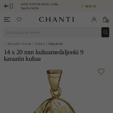
NSAITSE PISTEITÄ KATSO LISÄÄ -
NEW COLLECTION | AURA
NAPSAUTA TÄSTÄ
Muodot / kuvat
Kukka
Riipukset
14 x 20 mm kultaamedaljonki 9
karaatin kultaa