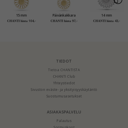
15 mm
Päivänkakkara
14 mm
päivänkakkara
Korvakorut ja
päivänkakkara riipus
104,-
97,-
43,-
CHANTI hinta
CHANTI hinta
CHANTI hinta
kaulaketju, jossa on
riipukset kullattua
rodinoitua hopeaa -
riipus kullattua
hopeaa valkoinen
Matilda
hopeaa - Marie
emalji
TIEDOT
Tietoa CHANTISTA
CHANTI Club
Yhteystiedot
Sivuston eväste- ja yksityisyyskäytäntö
Suostumusasetukset
ASIAKASPALVELU
Palautus
Sormuskoot