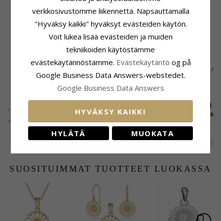
Toimitusaika
Sopii Leveisiin Kultaketjuihin
verkkosivustomme liikennettä. Napsauttamalla
Toimitusaika:
4-5 Arkipäivä
Käärme Maks.:
1,5 mm
"Hyväksy kaikki" hyväksyt evästeiden käytön.
Venetsia Maks.:
1,4 mm
Voit lukea lisää evästeiden ja muiden
tekniikoiden käytöstämme
ASIAKKAAT OSTAVAT MYÖS
evästekäytännöstämme.
Evästekäytäntö
og på
SALE
20%
Google Business Data Answers-webstedet.
Google Business Data Answers
HYVÄKSY KAIKKI
Aitoja BNH
Pitkät korvarenkaat
BNH
HYLÄTÄ
MUOKATA
käärmekaulaketju 8
9 karaatin kultaa
venetsiakaulaketju
EXTRA
50,-
389,-
176,-
CHANTI hinta
CHANTI hinta
karaatin kultaa 45 cm
kanssa zirkoni - Gold
kullattua hopeaa 36
x 0,9 mm
Collection
cm x 1,2 mm
SUOSITUIMMAT TUOTTEET LUOKASSA