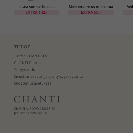
Leveä sormus hopeaa
Miesten sormus rodinoitua
Ved
hopeaa
sor
EXTRA
142,-
EXTRA
55,-
TIEDOT
Tietoa CHANTISTA
CHANTI Club
Yhteystiedot
Sivuston eväste- ja yksityisyyskäytäntö
Suostumusasetukset
CHANTI ApS (CVR 28863845)
perustettu 1995 ©2026