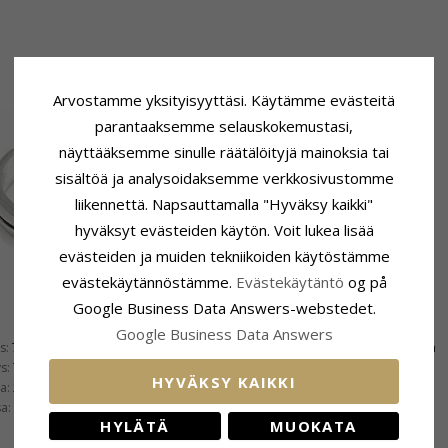
Arvostamme yksityisyyttäsi. Käytämme evästeitä
parantaaksemme selauskokemustasi,
näyttääksemme sinulle räätälöityjä mainoksia tai
sisältöä ja analysoidaksemme verkkosivustomme
liikennettä. Napsauttamalla "Hyväksy kaikki"
hyväksyt evästeiden käytön. Voit lukea lisää
evästeiden ja muiden tekniikoiden käytöstämme
evästekäytännöstämme.
Evästekäytäntö
og på
Google Business Data Answers-webstedet.
Toimitusaika
Google Business Data Answers
s:
7,5 mm
Koko Löytyy Varastosta:
4-5 Arkipäivä
s:
7,5 mm
HYVÄKSY KAIKKI
a:
2,5 mm
a:
2,5 mm
HYLÄTÄ
MUOKATA