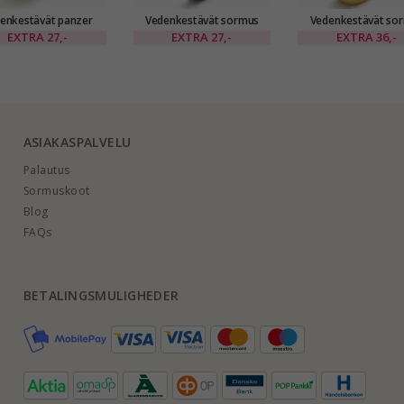
enkestävät panzer
Vedenkestävät sormus
Vedenkestävät so
mus kullattu teräs
teräs
kullattu teräs
EXTRA
27,-
EXTRA
27,-
EXTRA
36,-
ASIAKASPALVELU
Palautus
Sormuskoot
Blog
FAQs
BETALINGSMULIGHEDER