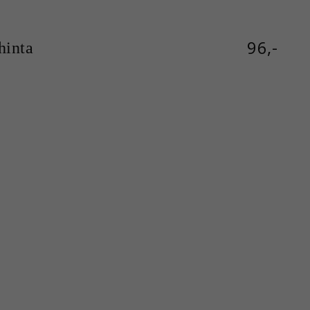
96,-
inta