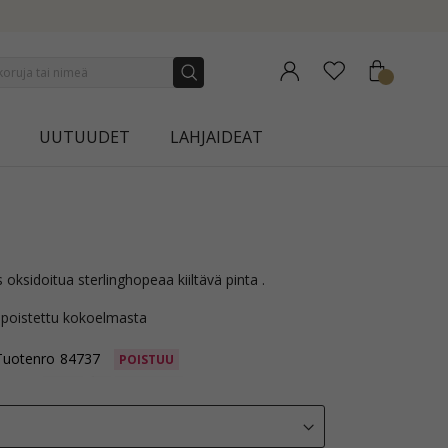
COLLECTION | AURA
UUTUUDET
LAHJAIDEAT
 oksidoitua sterlinghopeaa kiiltävä pinta .
 poistettu kokoelmasta
Tuotenro
84737
POISTUU