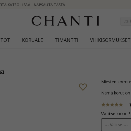
NEW 
STOT
KORUALE
TIMANTTI
VIHKISORMUKSET
aa
Miesten sormus
Nämä korut on
Valitse koko