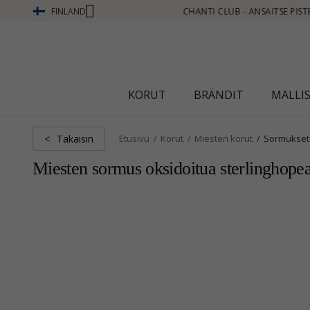
FINLAND
E PISTEITÄ KATSO LISÄÄ - NAPSAUTA TÄSTÄ
KORUT
BRÄNDIT
MALLI
Takaisin
<
Etusivu
Korut
Miesten korut
Sormukset
Miesten sormus oksidoitua sterlinghope