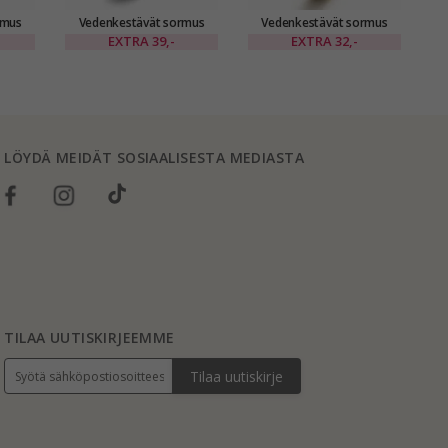
rmus
Vedenkestävät sormus
Vedenkestävät sormus
teräs
kullattu teräs
EXTRA
39,-
EXTRA
32,-
LÖYDÄ MEIDÄT SOSIAALISESTA MEDIASTA
TILAA UUTISKIRJEEMME
Tilaa uutiskirje