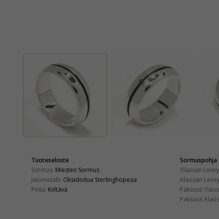
Tuoteseloste
Sormuspohja
Sormus:
Miesten Sormus
Yläosan Levey
Jalometalli:
Oksidoitua Sterlinghopeaa
Alaosan Levey
Pinta:
Kiiltävä
Paksuus Yläos
Paksuus Alaos