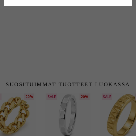
ASIAKKAAT OSTAVAT MYÖS
SUOSITUIMMAT TUOTTEET LUOKASSA
E
20%
SALE
20%
SALE