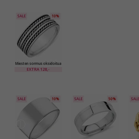
SALE
10%
Miesten sormus oksidoitua
sterlinghopeaa
EXTRA
128,-
SALE
10%
SALE
50%
SAL