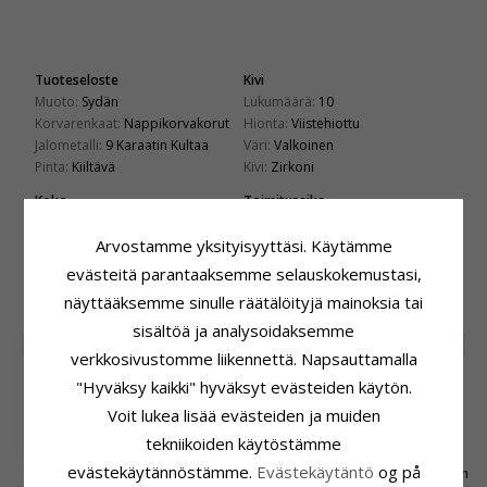
Tuoteseloste
Kivi
Muoto:
Sydän
Lukumäärä:
10
Korvarenkaat:
Nappikorvakorut
Hionta:
Viistehiottu
Jalometalli:
9 Karaatin Kultaa
Väri:
Valkoinen
Pinta:
Kiiltävä
Kivi:
Zirkoni
Koko
Toimitusaika
Korkeus:
7,2 mm
Toimitusaika:
4-5 Arkipäivä
Leveys:
7,3 mm
Arvostamme yksityisyyttäsi. Käytämme
evästeitä parantaaksemme selauskokemustasi,
ASIAKKAAT OSTAVAT MYÖS
näyttääksemme sinulle räätälöityjä mainoksia tai
sisältöä ja analysoidaksemme
SALE
40%
SALE
10%
verkkosivustomme liikennettä. Napsauttamalla
"Hyväksy kaikki" hyväksyt evästeiden käytön.
Voit lukea lisää evästeiden ja muiden
tekniikoiden käytöstämme
evästekäytännöstämme.
Evästekäytäntö
og på
Pisara riipus 9
Yksisarvinen
CHANTI Smykkeskrin