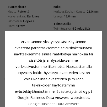
Tuoteseloste
Koko
Muoto:
Pyöreitä
Korkeus Koukun Kanssa:
21,0 mm
Korvarenkaat:
Ear Lines
Leveys:
18,0 mm
Jalometalli:
Hopeaa
Toimitusaika
Pinta:
Kiiltävä
Toimitusaika:
4-5 Arkipäivä
ASIAKKAAT OSTAVAT MYÖS
Arvostamme yksityisyyttäsi. Käytämme
evästeitä parantaaksemme selauskokemustasi,
näyttääksemme sinulle räätälöityjä mainoksia tai
sisältöä ja analysoidaksemme
verkkosivustomme liikennettä. Napsauttamalla
"Hyväksy kaikki" hyväksyt evästeiden käytön.
Voit lukea lisää evästeiden ja muiden
Perhonen 14 karaatin
kultaa
79,-
CHANTI hinta
tekniikoiden käytöstämme
evästekäytännöstämme.
Evästekäytäntö
og på
SUOSITUIMMAT TUOTTEET LUOKASSA
Google Business Data Answers-webstedet.
Google Business Data Answers