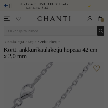
 CLUB - ANSAITSE PISTEITÄ KATSO LISÄÄ -
NEW COLLECTION | AU
NAPSAUTA TÄSTÄ
Kaulaketjut
Ketjut
Ankkuriketjut
Kortti ankkurikaulaketju hopeaa 42 cm
x 2,0 mm