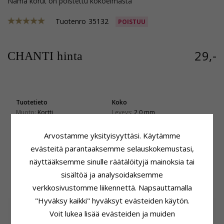
Nämä korut on poistettu kokoelmasta
Tuotenro
35132
POISTUU
29,-
CHANTI hinta
Tuotetieto
Koko
Muoto:
Kortti
Leveys:
2,0 mm
Ketjumalli:
Ankkurikaulaketju
Pituus:
42 cm
Jalometalli:
Hopeaa
Vaaka:
4,3 Gram
Arvostamme yksityisyyttäsi. Käytämme
Pinta:
Viiste
Toimitusaika
evästeitä parantaaksemme selauskokemustasi,
Toimitusaika:
4-5 Arkipäivä
näyttääksemme sinulle räätälöityjä mainoksia tai
sisältöä ja analysoidaksemme
ASIAKKAAT OSTAVAT MYÖS
verkkosivustomme liikennettä. Napsauttamalla
"Hyväksy kaikki" hyväksyt evästeiden käytön.
SALE
30%
Voit lukea lisää evästeiden ja muiden