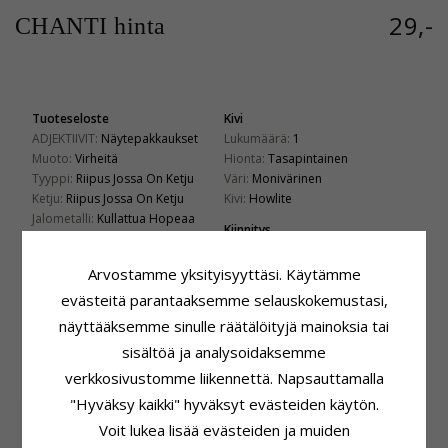
29,-
CHANTI hinta
Tuoteseloste
Kivi
ADJEKTIIVIT:
Näytepakkaukset
Lukumäärä:
1
Muoto:
Virheitä
Hionta:
Tasapintainen
Tyyppi:
Riipus Jossa On Ketju
Väri:
Monivärinen
Ketju:
Riipus Jossa On Ketju
Kivi:
Howlite
Jalometalli:
Kullattua Hopeaa
Kiinnitys
Pituus:
42 cm
Korkeus:
19,0 mm
Riipus:
Riipus
Leveys:
20,0 mm
Arvostamme yksityisyyttäsi. Käytämme
Jalometalli:
Kullattua Hopeaa
Pinta:
evästeitä parantaaksemme selauskokemustasi,
Hiekkapuhallettu
Toimitusaika
Toimitusaika:
4-5 Arkipäivä
näyttääksemme sinulle räätälöityjä mainoksia tai
sisältöä ja analysoidaksemme
ASIAKKAAT OSTAVAT MYÖS
verkkosivustomme liikennettä. Napsauttamalla
"Hyväksy kaikki" hyväksyt evästeiden käytön.
Voit lukea lisää evästeiden ja muiden