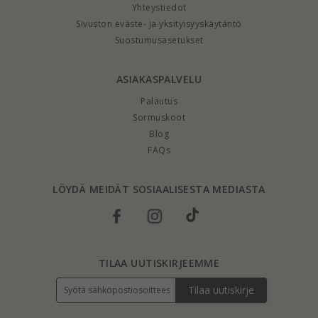
Yhteystiedot
Sivuston eväste- ja yksityisyyskäytäntö
Suostumusasetukset
ASIAKASPALVELU
Palautus
Sormuskoot
Blog
FAQs
LÖYDÄ MEIDÄT SOSIAALISESTA MEDIASTA
TILAA UUTISKIRJEEMME
Tilaa uutiskirje