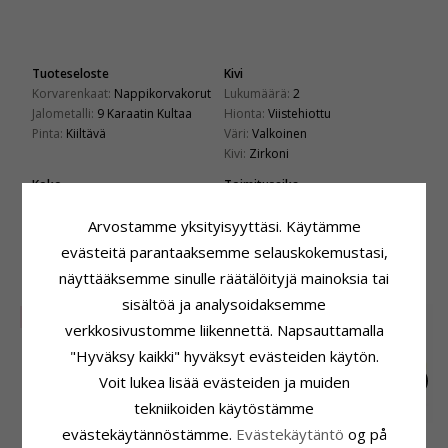
Tuoteseloste
Kivi
Korvarenkaat:
Nappikorvakorut
Lukumäärä:
2
Jalometalli:
9 Karaatin Kultaa
Hionta:
Viistehiottu
Pinta:
Kiiltävä
Väri:
Valkoinen
Kivi:
Zirkoni
Koko
Toimitusaika
Korkeus:
10,0 mm
Toimitusaika:
4-5 Arkipäivä
Leveys:
5,0 mm
Arvostamme yksityisyyttäsi. Käytämme
evästeitä parantaaksemme selauskokemustasi,
LIITTYVÄT TUOTTEET
näyttääksemme sinulle räätälöityjä mainoksia tai
sisältöä ja analysoidaksemme
SALE
verkkosivustomme liikennettä. Napsauttamalla
"Hyväksy kaikki" hyväksyt evästeiden käytön.
Voit lukea lisää evästeiden ja muiden
tekniikoiden käytöstämme
evästekäytännöstämme.
Evästekäytäntö
og på
3,5 mm
5 mm
4 mm