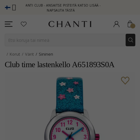
CHANTI CLUB - ANSAITSE PISTEITÄ KATSO LISÄÄ -
NEW COLLECTI
NAPSAUTA TÄSTÄ
Korut
Värit
Sininen
Club time lastenkello A651893S0A