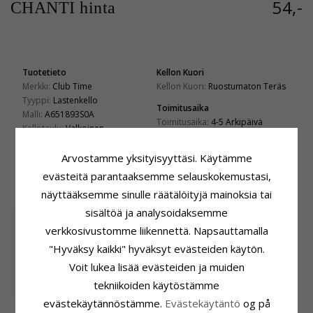
54,-
CHANTI hinta
Tuotetieto
Kellon Kuori
Merkki:
Club Time
Kellon Kuori:
Ruostumaton Teräs
Tyyppi:
Lastenkello
Toimitusaika
Malli:
A651893S0A
Toimitusaika:
4-5 Arkipäivä
Kellotaulu:
Valkoinen
Väri:
Sinimetalli
Kellohihna:
Muovia
Arvostamme yksityisyyttäsi. Käytämme
evästeitä parantaaksemme selauskokemustasi,
ASIAKKAAT OSTAVAT MYÖS
näyttääksemme sinulle räätälöityjä mainoksia tai
sisältöä ja analysoidaksemme
verkkosivustomme liikennettä. Napsauttamalla
"Hyväksy kaikki" hyväksyt evästeiden käytön.
Voit lukea lisää evästeiden ja muiden
tekniikoiden käytöstämme
evästekäytännöstämme.
Evästekäytäntö
og på
Støvring Design