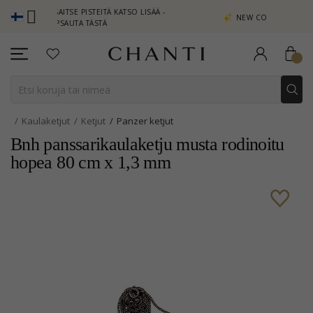
NSAITSE PISTEITÄ KATSO LISÄÄ -
NEW COLLECTION | AURA
NAPSAUTA TÄSTÄ
Kaulaketjut
Ketjut
Panzer ketjut
Bnh panssarikaulaketju musta rodinoitu
hopea 80 cm x 1,3 mm