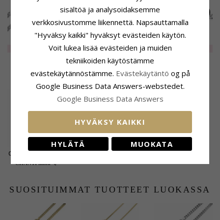
sisältöä ja analysoidaksemme
verkkosivustomme liikennettä. Napsauttamalla
"Hyväksy kaikki" hyväksyt evästeiden käytön.
BNH
BNH
BNH
Voit lukea lisää evästeiden ja muiden
panssarikaulaketju
panssarikaulaketju 8
panssarikaulaketju
EXTRA
241,-
EXTRA
272,-
218,-
CHANTI hinta
hopeaa 50 cm x 5,4
karaatin kultaa 50 cm
hopeaa 55 cm x 5,4
tekniikoiden käytöstämme
mm
x 1,1 mm
mm
evästekäytännöstämme.
Evästekäytäntö
og på
ASIAKKAAT OSTAVAT MYÖS
Google Business Data Answers-webstedet.
Google Business Data Answers
HYVÄKSY KAIKKI
HYLÄTÄ
MUOKATA
CHANTI Rengasmitta
metalli
4,-
CHANTI hinta
SUOSITUIMMAT TUOTTEET LUOKASSA