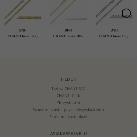
BNH
BNH
BNH
panssarikaulaketju
panssarikaulaketju 8
panssarikaulaketju
323,-
205,-
185,-
CHANTI hinta
CHANTI hinta
CHANTI hinta
kullattua hopeaa 50
karaatin kultaa 45 cm
hopeaa 42 cm x 4,0
cm x 4,0 mm
x 1,1 mm
mm
TIEDOT
Tietoa CHANTISTA
CHANTI Club
Yhteystiedot
Sivuston eväste- ja yksityisyyskäytäntö
Suostumusasetukset
ASIAKASPALVELU