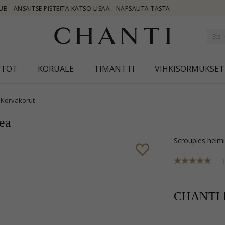
STOT
KORUALE
TIMANTTI
VIHKISORMUKSET
Korvakorut
ea
Scrouples hel
CHANTI h