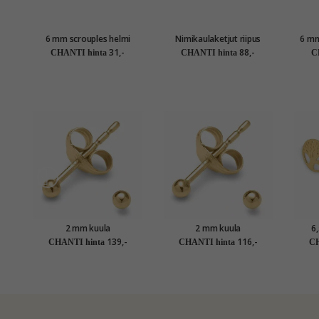
6 mm scrouples helmi
Nimikaulaketjut riipus
6 mm
korvarenkaat hopea
hopeaa - My Letter
hel
31,-
88,-
CHANTI hinta
CHANTI hinta
C
2 mm kuula
2 mm kuula
6
nappikorvakorut 14
nappikorvakorut 9 karaatin
nappi
139,-
116,-
CHANTI hinta
CHANTI hinta
CH
karaatin kultaa - Gold
kultaa - Gold Collection
kult
Collection