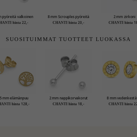
 pyöreitä valkoinen
8 mm Scrouples pyöreitä
2 mm zirkoni
mi nappikorvakorut
helmi korvarenkaat hopea
nappik
22,-
20,-
18
HANTI hinta
CHANTI hinta
CHANTI hinta
hopeaa
SUOSITUIMMAT TUOTTEET LUOKASSA
,5 mm elämänpuu
2 mm nappikorvakorut
8 mm vedenkestä
korvakorut 9 karaatin
hopea
nappikorvakorut kullattu
128,-
18,-
22
ANTI hinta
CHANTI hinta
CHANTI hinta
aa - Gold Collection
teräs - OCEAN