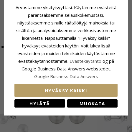
Arvostamme yksityisyyttäsi. Käytämme evästeitä
parantaaksemme selauskokemustasi,
näyttääksemme sinulle räätälöityjä mainoksia tai
sisältöä ja analysoidaksemme verkkosivustomme
liikennettä. Napsauttamalla "Hyväksy kaikki"
hyväksyt evästeiden käytön. Voit lukea lisää
 mm
evästeiden ja muiden tekniikoiden käytöstämme
evästekäytännöstämme.
Evästekäytäntö
og på
Google Business Data Answers-webstedet.
Google Business Data Answers
HYVÄKSY KAIKKI
ASIAKKAAT OSTAVAT MYÖS
HYLÄTÄ
MUOKATA