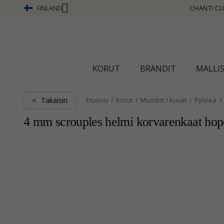
FINLAND
TI CLUB - ANSAITSE PISTEITÄ KATSO LISÄÄ - NAPSAUTA TÄSTÄ
KORUT
BRÄNDIT
MALLI
Takaisin
<
Etusivu
Korut
Muodot / kuvat
Pyöreä
4 mm scrouples helmi korvarenkaat hop