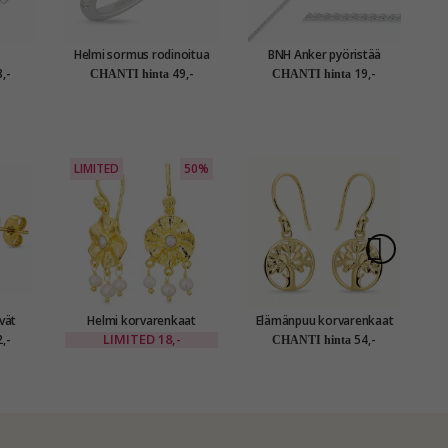
Helmi sormus rodinoitua
BNH Anker pyöristää
orvakorut hopea
hopeaa
kaulaketju hopeaa 38 cm x
,-
49,-
19,-
CHANTI hinta
CHANTI hinta
0,8 mm
LIMITED
50%
vät
Helmi korvarenkaat
Elämänpuu korvarenkaat
kullattu messinki - Eliné
kullattu hopea
k
LIMITED
18,-
,-
54,-
CHANTI hinta
A