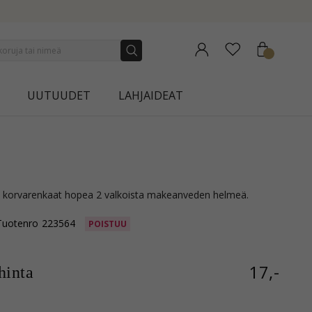
NEW COLLECTION | AURA
UUTUUDET
LAHJAIDEAT
mi korvarenkaat hopea 2 valkoista makeanveden helmeä.
Tuotenro
223564
POISTUU
17,-
inta