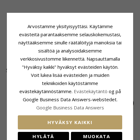
Tuoteseloste
Koko
Arvostamme yksityisyyttäsi. Käytämme
ADJEKTIIVIT:
4 mm
Läpimitta:
4,0 mm
evästeitä parantaaksemme selauskokemustasi,
Muoto:
Pyöreitä
Toimitusaika
Korvarenkaat:
Nappikorvakorut
näyttääksemme sinulle räätälöityjä mainoksia tai
Toimitusaika:
4-5 Arkipäivä
Jalometalli:
Kullattua Hopeaa
sisältöä ja analysoidaksemme
Pinta:
Kiiltävä
verkkosivustomme liikennettä. Napsauttamalla
"Hyväksy kaikki" hyväksyt evästeiden käytön.
SUOSITUIMMAT TUOTTEET LUOKASSA
Voit lukea lisää evästeiden ja muiden
tekniikoiden käytöstämme
evästekäytännöstämme.
Evästekäytäntö
og på
Google Business Data Answers-webstedet.
Google Business Data Answers
2 mm kuula
2 mm kuula
6,5 mm elämänpuu
HYVÄKSY KAIKKI
nappikorvakorut 14
nappikorvakorut 9
nappikorvakorut 9
139,-
116,-
128,-
CHANTI hinta
CHANTI hinta
CHANTI hinta
karaatin kultaa -
karaatin kultaa -
karaatin kultaa -
Gold Collection
Gold Collection
Gold Collection
HYLÄTÄ
MUOKATA