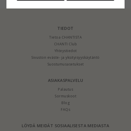
TIEDOT
Tietoa CHANTISTA
CHANTI Club
Yhteystiedot
Sivuston eväste- ja yksityisyyskäytäntö
Suostumusasetukset
ASIAKASPALVELU
Palautus
Sormuskoot
Blog
FAQs
LÖYDÄ MEIDÄT SOSIAALISESTA MEDIASTA