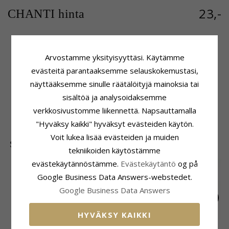
23,-
CHANTI hinta
Arvostamme yksityisyyttäsi. Käytämme
Tuoteseloste
Kiinnitys
evästeitä parantaaksemme selauskokemustasi,
ADJEKTIIVIT:
20 mm
Läpimitta:
20,2 mm
Muoto:
Elämänpuu
Korkeus:
28,8 mm
näyttääksemme sinulle räätälöityjä mainoksia tai
Riipus:
Riipus
Syvyys:
0,9 mm
sisältöä ja analysoidaksemme
Jalometalli:
Hopeaa
Toimitusaika
verkkosivustomme liikennettä. Napsauttamalla
Pinta:
Kiiltävä
Toimitusaika:
4-5 Arkipäivä
"Hyväksy kaikki" hyväksyt evästeiden käytön.
Voit lukea lisää evästeiden ja muiden
SUOSITUIMMAT TUOTTEET LUOKASSA
tekniikoiden käytöstämme
evästekäytännöstämme.
Evästekäytäntö
og på
Google Business Data Answers-webstedet.
Google Business Data Answers
HYVÄKSY KAIKKI
25 mm elämänpuu
6,5 mm elämänpuu
15 mm støvring