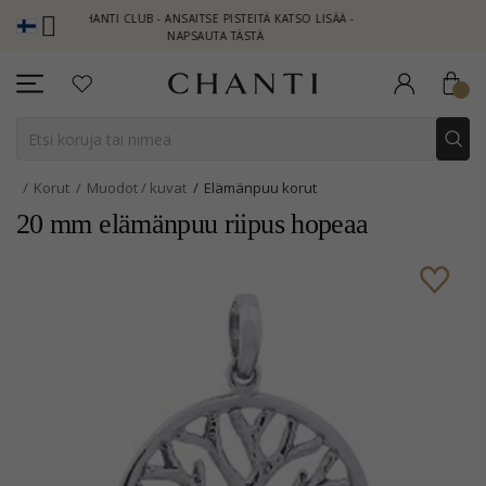
CHANTI CLUB - ANSAITSE PISTEITÄ KATSO LISÄÄ -
NEW COLLEC
NAPSAUTA TÄSTÄ
Korut
Muodot / kuvat
Elämänpuu korut
20 mm elämänpuu riipus hopeaa