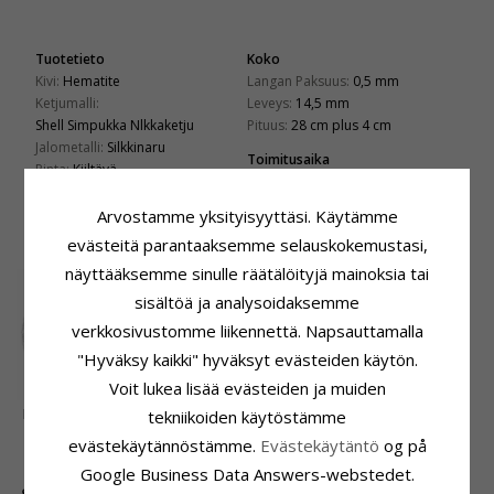
Tuotetieto
Koko
Kivi:
Hematite
Langan Paksuus:
0,5 mm
Ketjumalli:
Leveys:
14,5 mm
Shell Simpukka Nlkkaketju
Pituus:
28 cm plus 4 cm
Jalometalli:
Silkkinaru
Toimitusaika
Pinta:
Kiiltävä
Toimitusaika:
4-5 Arkipäivä
Arvostamme yksityisyyttäsi. Käytämme
ASIAKKAAT OSTAVAT MYÖS
evästeitä parantaaksemme selauskokemustasi,
näyttääksemme sinulle räätälöityjä mainoksia tai
sisältöä ja analysoidaksemme
verkkosivustomme liikennettä. Napsauttamalla
"Hyväksy kaikki" hyväksyt evästeiden käytön.
Voit lukea lisää evästeiden ja muiden
Nilkkaketju hopeaa
BNH
tekniikoiden käytöstämme
venetsiakaulaketju
42,-
43,-
CHANTI hinta
CHANTI hinta
evästekäytännöstämme.
Evästekäytäntö
og på
kullattua hopeaa 38
cm x 1,0 mm
Google Business Data Answers-webstedet.