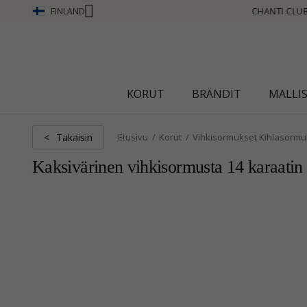
FINLAND
- ANSAITSE PISTEITÄ KATSO LISÄÄ - NAPSAUTA TÄSTÄ
KORUT
BRÄNDIT
MALLI
Takaisin
<
Etusivu
Korut
Vihkisormukset Kihlasormu
Kaksivärinen vihkisormusta 14 karaatin ku