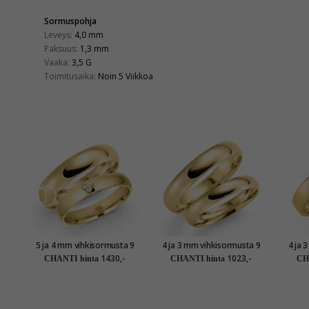
Sormuspohja
Leveys:
4,0 mm
Paksuus:
1,3 mm
Vaaka:
3,5 G
Toimitusaika:
Noin 5 Viikkoa
5 ja 4 mm vihkisormusta 9
4 ja 3 mm vihkisormusta 9
4 ja 
karaatin kultaa 0,03 ct -
karaatin kultaa - setit
kar
1430,-
1023,-
CHANTI hinta
CHANTI hinta
CH
setit