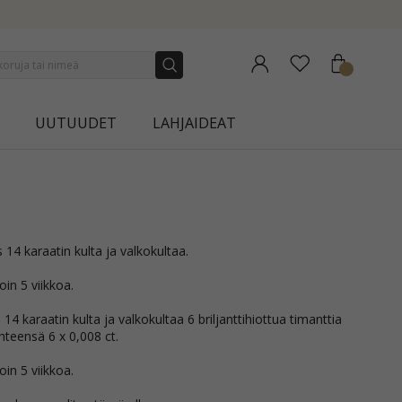
NEW COLLECTION | AURA
UUTUUDET
LAHJAIDEAT
 14 karaatin kulta ja valkokultaa.
in 5 viikkoa.
4 karaatin kulta ja valkokultaa 6 briljanttihiottua timanttia
teensä 6 x 0,008 ct.
in 5 viikkoa.