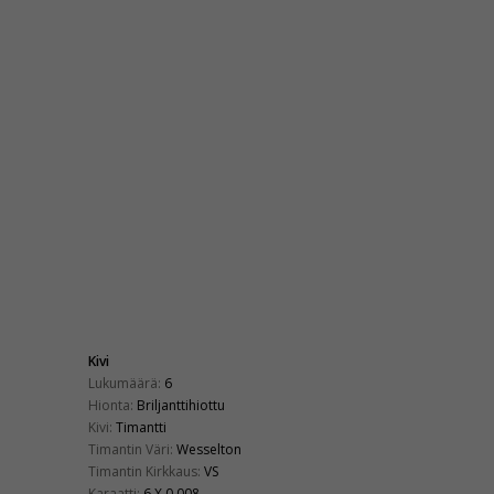
Kivi
Lukumäärä:
6
Hionta:
Briljanttihiottu
Kivi:
Timantti
Timantin Väri:
Wesselton
Timantin Kirkkaus:
VS
Karaatti:
6 X 0,008