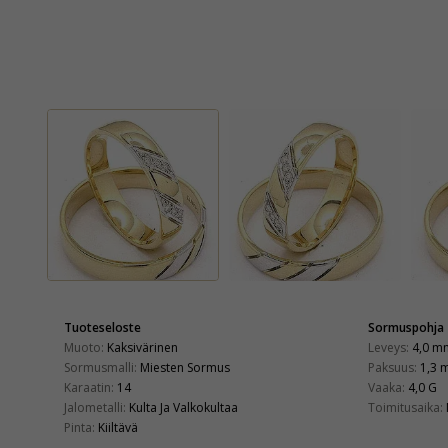
Tuoteseloste
Sormuspohja
Muoto:
Kaksivärinen
Leveys:
4,0 m
Sormusmalli:
Miesten Sormus
Paksuus:
1,3 
Karaatin:
14
Vaaka:
4,0 G
Jalometalli:
Kulta Ja Valkokultaa
Toimitusaika:
Pinta:
Kiiltävä