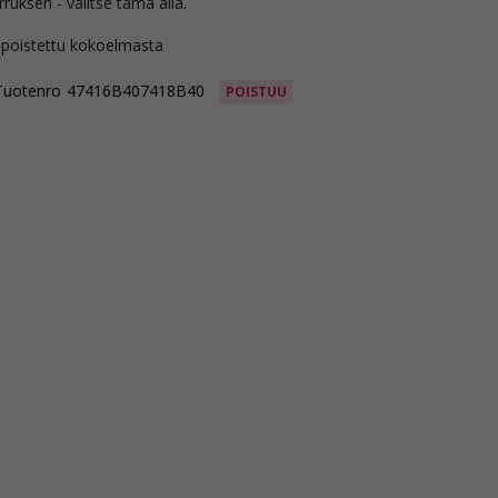
rruksen - valitse tämä alla.
 poistettu kokoelmasta
Tuotenro
47416B407418B40
POISTUU