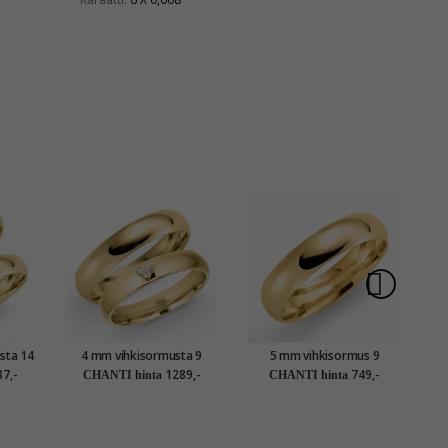
sta 14
4 mm vihkisormusta 9
5 mm vihkisormus 9
etit
karaatin kultaa 0,03 ct -
karaatin kultaa
7,-
1289,-
749,-
CHANTI hinta
CHANTI hinta
setit