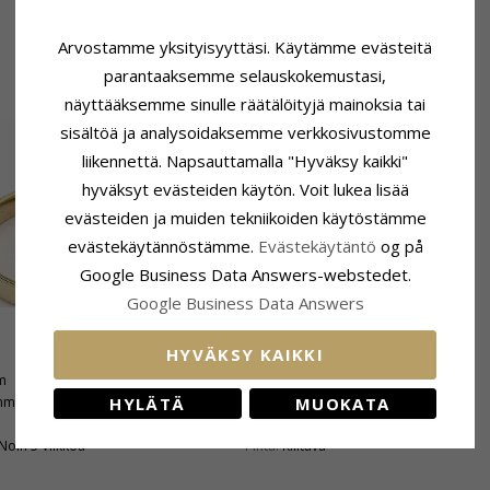
Arvostamme yksityisyyttäsi. Käytämme evästeitä
parantaaksemme selauskokemustasi,
näyttääksemme sinulle räätälöityjä mainoksia tai
sisältöä ja analysoidaksemme verkkosivustomme
liikennettä. Napsauttamalla "Hyväksy kaikki"
hyväksyt evästeiden käytön. Voit lukea lisää
evästeiden ja muiden tekniikoiden käytöstämme
evästekäytännöstämme.
Evästekäytäntö
og på
Google Business Data Answers-webstedet.
Google Business Data Answers
HYVÄKSY KAIKKI
Tuoteseloste
m
Sormusmalli:
Naisten Sormus
HYLÄTÄ
MUOKATA
mm
Karaatin:
14
Jalometalli:
Kulta Ja Valkokultaa
Noin 5 Viikkoa
Pinta:
Kiiltävä