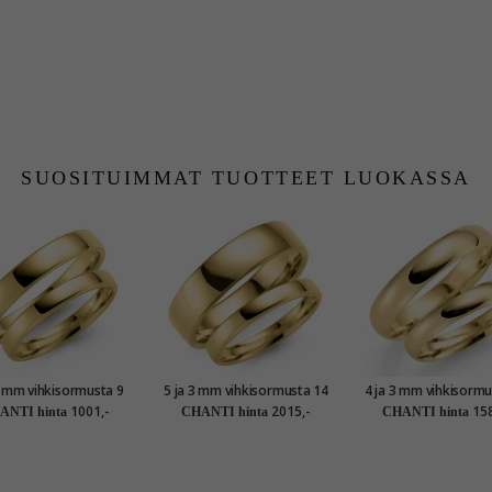
SUOSITUIMMAT TUOTTEET LUOKASSA
3 mm vihkisormusta 9
5 ja 3 mm vihkisormusta 14
4 ja 3 mm vihkisormu
aatin kultaa - setit
karaatin kultaa - setit
karaatin kultaa - s
1001,-
2015,-
158
ANTI hinta
CHANTI hinta
CHANTI hinta