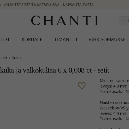
STOT
KORUALE
TIMANTTI
VIHKISORMUKSET
kset
Kulta
lta ja valkokultaa 6 x 0,008 ct - setit
Miesten sormus
leveys: 4,0 mm.
Toimitusaika: No
Naisten sormus 1
Wesselton/VS yh
leveys: 4,0 mm.
Toimitusaika: No