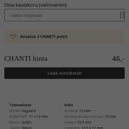
Osta kaulakoru (valinnainen)
Valitse materiaali
Ansaita 2 CHANTI point
46,-
CHANTI hinta
Lisää ostoskoriin
Tuoteseloste
Koko
Merkki:
Aagaard
Korkeus:
12 mm
ADJEKTIIVIT:
11 x 12 mm
Korkeus Koukun Kanssa:
15 mm
Muoto:
Sydän
Leveys:
10,5 mm
Tyyppi:
Riipus
Läpimitta:
10,5 x 12 mm