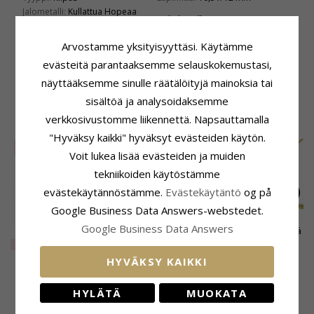
Jalometalli:
Kullattua Hopeaa
Toimitusaika
Pinta:
Kiiltävä
Toimitusaika:
4-5 Arkipäivä
Arvostamme yksityisyyttäsi. Käytämme
Sopii Leveisiin Kultaketjuihin
evästeitä parantaaksemme selauskokemustasi,
Venetsia Maks.:
1,8 mm
näyttääksemme sinulle räätälöityjä mainoksia tai
Käärme Maks.:
1,8 mm
sisältöä ja analysoidaksemme
verkkosivustomme liikennettä. Napsauttamalla
ASIAKKAAT OSTAVAT MYÖS
"Hyväksy kaikki" hyväksyt evästeiden käytön.
SALE
25%
SALE
20%
Voit lukea lisää evästeiden ja muiden
tekniikoiden käytöstämme
evästekäytännöstämme.
Evästekäytäntö
og på
Google Business Data Answers-webstedet.
Google Business Data Answers
Ankkurikaulaketju
Bnh anker facet
BNH Anker pyöristää
kullattua hopeaa 38
rannekoru kullattua
kaulaketju kullattua
EXTRA
19,-
EXTRA
60,-
37,-
CHANTI hinta
plus 3cm x 1,4 mm
hopeaa 60 cm x 1,3
hopeaa 36 cm x 1,1
HYVÄKSY KAIKKI
mm
mm
ÄSKETTÄIN KATSOTUT TUOTTEET
HYLÄTÄ
MUOKATA