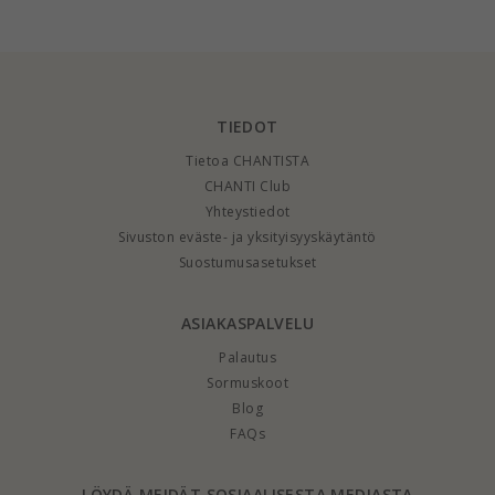
Eliné
hopeaa - Amoré
TIEDOT
Tietoa CHANTISTA
CHANTI Club
Yhteystiedot
Sivuston eväste- ja yksityisyyskäytäntö
Suostumusasetukset
ASIAKASPALVELU
Palautus
Sormuskoot
Blog
FAQs
LÖYDÄ MEIDÄT SOSIAALISESTA MEDIASTA