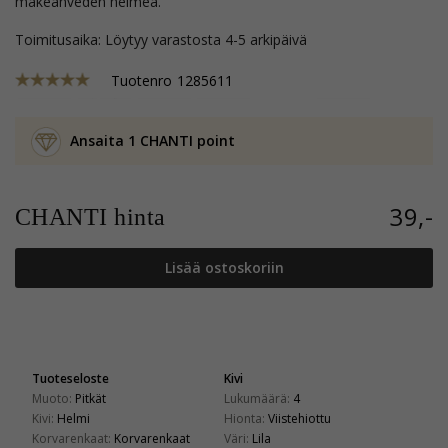
makeanveden helmeä.
Toimitusaika: Löytyy varastosta 4-5 arkipäivä
Tuotenro
1285611
Ansaita 1 CHANTI point
39,-
CHANTI hinta
Lisää ostoskoriin
Tuoteseloste
Kivi
Muoto:
Pitkät
Lukumäärä:
4
Kivi:
Helmi
Hionta:
Viistehiottu
Korvarenkaat:
Korvarenkaat
Väri:
Lila