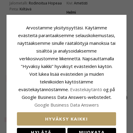
Jalometalli:
Rodinoitua Hopeaa
Kivi:
Ametisti
Pinta:
Kiiltävä
Helmi
Lukumäärä:
6
Väri:
Laventelinvärinen
Arvostamme yksityisyyttäsi. Käytämme
Tyyppi:
Makeanveden Helmi
evästeitä parantaaksemme selauskokemustasi,
Koko
Toimitusaika
näyttääksemme sinulle räätälöityjä mainoksia tai
Leveys:
7 mm
Toimitusaika:
4-5 Arkipäivä
sisältöä ja analysoidaksemme
Pituus:
53 mm
verkkosivustomme liikennettä. Napsauttamalla
"Hyväksy kaikki" hyväksyt evästeiden käytön.
ASIAKKAAT OSTAVAT MYÖS
Voit lukea lisää evästeiden ja muiden
SALE
40%
tekniikoiden käytöstämme
evästekäytännöstämme.
Evästekäytäntö
og på
Google Business Data Answers-webstedet.
Google Business Data Answers
Støvring Design
Lila zirkoni sormus
Tähti korvarenkaat
HYVÄKSY KAIKKI
elämänpuu
rodinoitua hopeaa
hopeaa
EXTRA
19,-
50,-
22,-
CHANTI hinta
CHANTI hinta
korvarenkaat hopea
HYLÄTÄ
MUOKATA