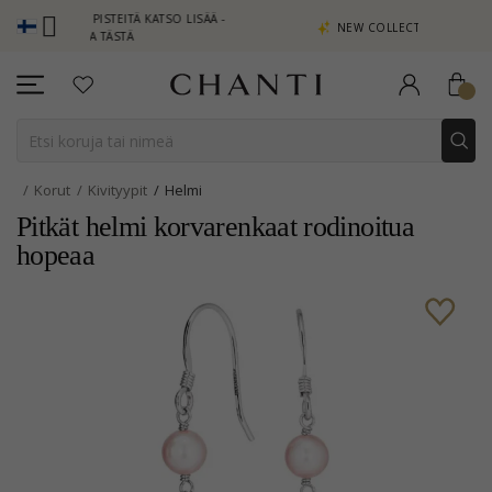
TSE PISTEITÄ KATSO LISÄÄ -
NEW COLLECTION | AURA
AUTA TÄSTÄ
Korut
Kivityypit
Helmi
Pitkät helmi korvarenkaat rodinoitua
hopeaa