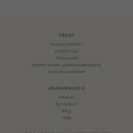
ct - setit
TIEDOT
Tietoa CHANTISTA
CHANTI Club
Yhteystiedot
Sivuston eväste- ja yksityisyyskäytäntö
Suostumusasetukset
ASIAKASPALVELU
Palautus
Sormuskoot
Blog
FAQs