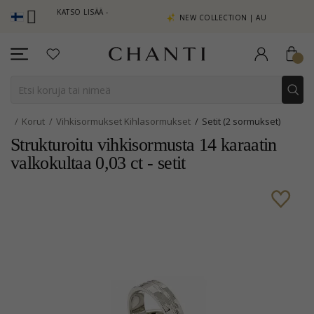
ISTEITÄ KATSO LISÄÄ -
NEW COLLECTION | AURA
 TÄSTÄ
Korut
Vihkisormukset Kihlasormukset
Setit (2 sormukset)
Strukturoitu vihkisormusta 14 karaatin
valkokultaa 0,03 ct - setit