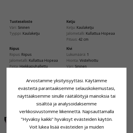
Tuoteseloste
Ketju
Väri:
Sininen
Ketju:
Kaulaketju
Tyyppi:
Kaulaketju
Jalometalli:
Kullattua Hopeaa
Pituus:
42 cm
Riipus
Kivi
Riipus:
Riipus
Lukumäärä:
1
Jalometalli:
Kullattua Hopeaa
Hionta:
Viistehiottu
Pinta:
Hiekkapuhallettu
Väri:
Sininen
Kivi:
Kalsedoni
Arvostamme yksityisyyttäsi. Käytämme
Kiinnitys
Toimitusaika
Korkeus:
46,0 mm
Toimitusaika:
4-5 Arkipäivä
evästeitä parantaaksemme selauskokemustasi,
Leveys:
31,0 mm
näyttääksemme sinulle räätälöityjä mainoksia tai
sisältöä ja analysoidaksemme
ASIAKKAAT OSTAVAT MYÖS
verkkosivustomme liikennettä. Napsauttamalla
"Hyväksy kaikki" hyväksyt evästeiden käytön.
SALE
20%
SALE
20%
Voit lukea lisää evästeiden ja muiden