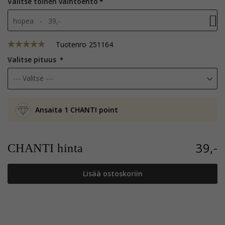
Valitse toinen vaihtoehto
hopea - 39,-
Tuotenro
251164
Valitse pituus
Ansaita 1 CHANTI point
39,-
CHANTI hinta
Lisää ostoskoriin