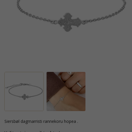
Siersbøl dagmarristi rannekoru hopea .