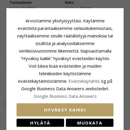
Tuoteseloste
Koko
Merkki:
Siersbøl
Korkeus:
8,2 mm
ADJEKTIIVIT:
13 x 8 mm
Leveys:
13,3 mm
Muoto:
Dagmarristi
Arvostamme yksityisyyttäsi. Käytämme
Tyyppi:
Rannekoru
evästeitä parantaaksemme selauskokemustasi,
Jalometalli:
Hopea
näyttääksemme sinulle räätälöityjä mainoksia tai
Pinta:
Kiiltävä
sisältöä ja analysoidaksemme
verkkosivustomme liikennettä. Napsauttamalla
ASIAKKAAT OSTAVAT MYÖS
"Hyväksy kaikki" hyväksyt evästeiden käytön.
SALE
40%
Voit lukea lisää evästeiden ja muiden
tekniikoiden käytöstämme
evästekäytännöstämme.
Evästekäytäntö
og på
Google Business Data Answers-webstedet.
Google Business Data Answers
8 x 10 mm Siersbøl
dagmarristi riipus
EXTRA
29,-
jossa on ketju hopea
HYVÄKSY KAIKKI
ÄSKETTÄIN KATSOTUT TUOTTEET
HYLÄTÄ
MUOKATA