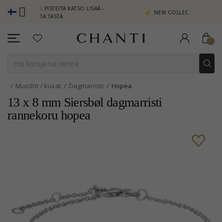
SAITSE PISTEITÄ KATSO LISÄÄ -
NEW COLLECTION | AURA
APSAUTA TÄSTÄ
Muodot / kuvat
Dagmarristi
Hopea
13 x 8 mm Siersbøl dagmarristi
rannekoru hopea