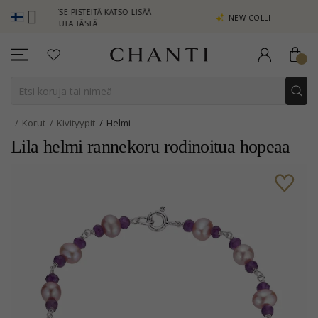
AITSE PISTEITÄ KATSO LISÄÄ -
NEW COLLECTION | AURA
PSAUTA TÄSTÄ
Korut
Kivityypit
Helmi
Lila helmi rannekoru rodinoitua hopeaa