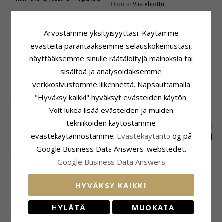
Hionta:
Viistehiottu
Väri:
Lila
Kivi:
Ametisti
Arvostamme yksityisyyttäsi. Käytämme
Helmi
evästeitä parantaaksemme selauskokemustasi,
Väri:
Laventelinvärinen
näyttääksemme sinulle räätälöityjä mainoksia tai
Helmityyppi:
Makeanveden Helmi
sisältöä ja analysoidaksemme
verkkosivustomme liikennettä. Napsauttamalla
ASIAKKAAT OSTAVAT MYÖS
"Hyväksy kaikki" hyväksyt evästeiden käytön.
Voit lukea lisää evästeiden ja muiden
tekniikoiden käytöstämme
evästekäytännöstämme.
Evästekäytäntö
og på
Google Business Data Answers-webstedet.
Google Business Data Answers
Perhoset
Lila zirkoni sormus
Panzer sormus
korvarenkaat hopea
rodinoitua hopeaa
hopeaa
49,-
50,-
67,-
CHANTI hinta
CHANTI hinta
CHANTI hinta
- Little Ones
HYVÄKSY KAIKKI
ÄSKETTÄIN KATSOTUT TUOTTEET
HYLÄTÄ
MUOKATA