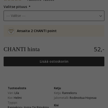
Valitse pituus
Ansaita 2 CHANTI point
52,-
CHANTI hinta
Lisää ostoskoriin
Tuoteseloste
Ketju
Väri:
Lila
Ketju:
Rannekoru
Kivi:
Helmi
Jalometalli:
Rodinoitua Hopeaa
Tyyppi:
Kivi
Rannekoru, Jossa On Riipuksia