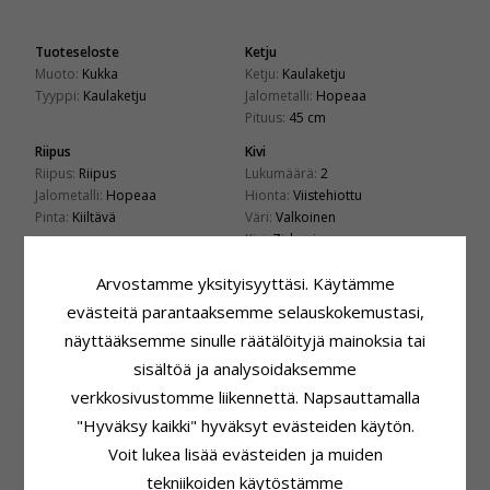
Tuoteseloste
Ketju
Muoto:
Kukka
Ketju:
Kaulaketju
Tyyppi:
Kaulaketju
Jalometalli:
Hopeaa
Pituus:
45 cm
Riipus
Kivi
Riipus:
Riipus
Lukumäärä:
2
Jalometalli:
Hopeaa
Hionta:
Viistehiottu
Pinta:
Kiiltävä
Väri:
Valkoinen
Kivi:
Zirkoni
Kiinnitys
Toimitusaika
Arvostamme yksityisyyttäsi. Käytämme
Korkeus:
7,0 mm
Toimitusaika:
4-5 Arkipäivä
evästeitä parantaaksemme selauskokemustasi,
Leveys:
6,0 mm
näyttääksemme sinulle räätälöityjä mainoksia tai
sisältöä ja analysoidaksemme
ASIAKKAAT OSTAVAT MYÖS
verkkosivustomme liikennettä. Napsauttamalla
SALE
35%
"Hyväksy kaikki" hyväksyt evästeiden käytön.
Voit lukea lisää evästeiden ja muiden
tekniikoiden käytöstämme