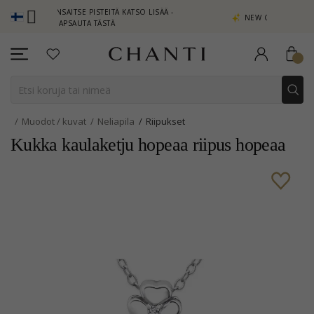
 - ANSAITSE PISTEITÄ KATSO LISÄÄ -
NEW COLLECTION | AURA
NAPSAUTA TÄSTÄ
Muodot / kuvat
Neliapila
Riipukset
Kukka kaulaketju hopeaa riipus hopeaa