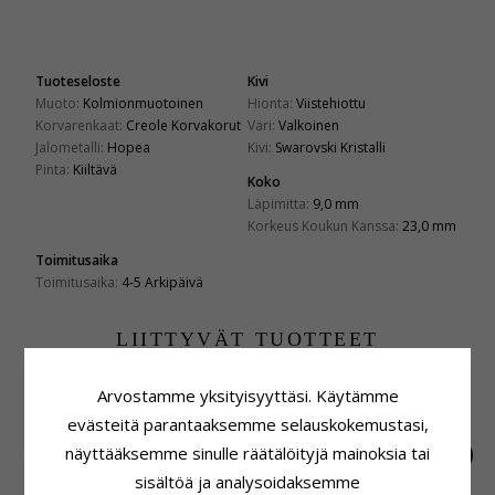
Tuoteseloste
Kivi
Muoto:
Kolmionmuotoinen
Hionta:
Viistehiottu
Korvarenkaat:
Creole Korvakorut
Väri:
Valkoinen
Jalometalli:
Hopea
Kivi:
Swarovski Kristalli
Pinta:
Kiiltävä
Koko
Läpimitta:
9,0 mm
Korkeus Koukun Kanssa:
23,0 mm
Toimitusaika
Toimitusaika:
4-5 Arkipäivä
LIITTYVÄT TUOTTEET
Arvostamme yksityisyyttäsi. Käytämme
evästeitä parantaaksemme selauskokemustasi,
näyttääksemme sinulle räätälöityjä mainoksia tai
sisältöä ja analysoidaksemme