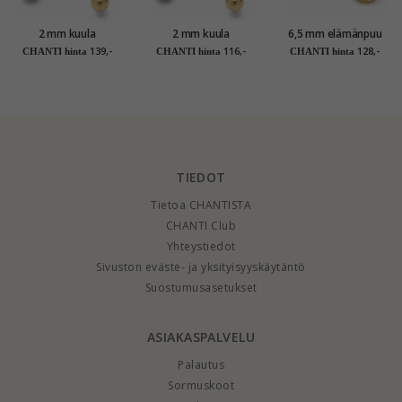
2 mm kuula
2 mm kuula
6,5 mm elämänpuu
nappikorvakorut 14
nappikorvakorut 9
nappikorvakorut 9
139,-
116,-
128,-
CHANTI hinta
CHANTI hinta
CHANTI hinta
karaatin kultaa -
karaatin kultaa -
karaatin kultaa -
Gold Collection
Gold Collection
Gold Collection
TIEDOT
Tietoa CHANTISTA
CHANTI Club
Yhteystiedot
Sivuston eväste- ja yksityisyyskäytäntö
Suostumusasetukset
ASIAKASPALVELU
Palautus
Sormuskoot