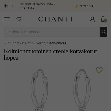
NSAITSE PISTEITÄ KATSO LISÄÄ -
NEW COLLECTION | AURA
APSAUTA TÄSTÄ
Muodot / kuvat
Pyöreä
Korvakorut
Kolmionmuotoinen creole korvakorut
hopea