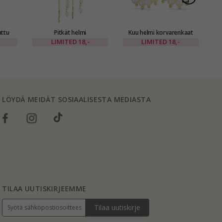
attu
Pitkät helmi
Kuu helmi korvarenkaat
é
ketjukorvakorut kullattu
kullattu messinki - Eliné
LIMITED
18,-
LIMITED
18,-
messinki - Eliné
LÖYDÄ MEIDÄT SOSIAALISESTA MEDIASTA
TILAA UUTISKIRJEEMME
Tilaa uutiskirje