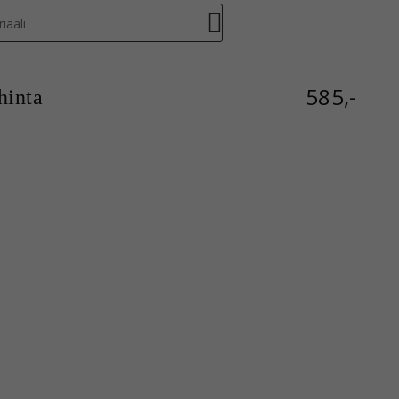
iaali
585,-
inta