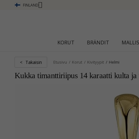
FINLAND
CHANTI CLUB - ANSAITSE PISTEITÄ KATSO LISÄÄ - NAP
KORUT
BRÄNDIT
MALLI
Takaisin
<
Etusivu
Korut
Kivityypit
Helmi
Kukka timanttiriipus 14 karaatti kulta ja