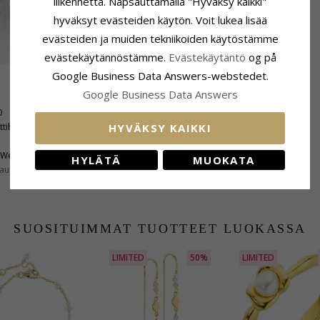
liikennettä. Napsauttamalla "Hyväksy kaikki"
hyväksyt evästeiden käytön. Voit lukea lisää
evästeiden ja muiden tekniikoiden käytöstämme
evästekäytännöstämme.
Evästekäytäntö
og på
Google Business Data Answers-webstedet.
Google Business Data Answers
Helmi
0
Lukumäärä:
1
ttihiottu
Väri:
Valkoinen
HYVÄKSY KAIKKI
Helmityyppi:
Makeanveden Helmi
Wesselton
HYLÄTÄ
MUOKATA
Toimitusaika
aus:
SI
Toimitusaika:
4-5 Arkipäivä
SUOSITUIMMAT TUOTTEET LUOKASSA
LIMITED
50%
LIMITED