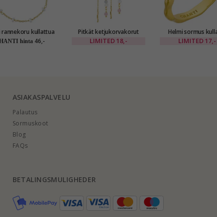
 rannekoru kullattua
Pitkät ketjukorvakorut
Helmi sormus kull
hopeaa
kullattu messinki - Eliné
messinki - Elin
LIMITED
18,-
LIMITED
17,-
46,-
HANTI hinta
ASIAKASPALVELU
Palautus
Sormuskoot
Blog
FAQs
BETALINGSMULIGHEDER