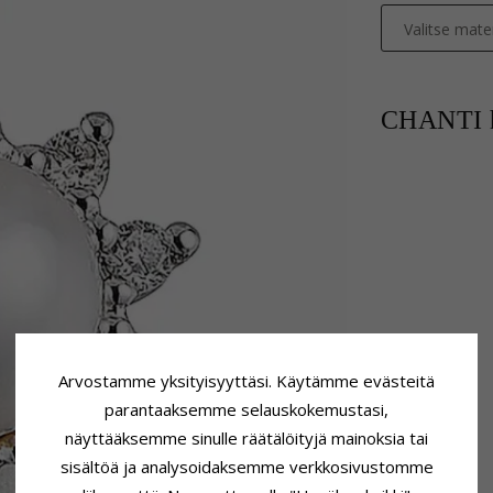
Valitse mater
CHANTI h
Arvostamme yksityisyyttäsi. Käytämme evästeitä
parantaaksemme selauskokemustasi,
näyttääksemme sinulle räätälöityjä mainoksia tai
sisältöä ja analysoidaksemme verkkosivustomme