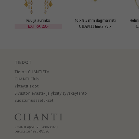
Kuu ja aurinko
10 x 8,5 mm dagmarristi
Helmi
korvarenkaat kullattu
helmi rannekoru kullattua
EXTRA
23,-
78,-
CHANTI hinta
C
messinki - Eliné
hopeaa - Amoré
TIEDOT
Tietoa CHANTISTA
CHANTI Club
Yhteystiedot
Sivuston eväste- ja yksityisyyskäytäntö
Suostumusasetukset
CHANTI ApS (CVR 28863845)
perustettu 1995 ©2026