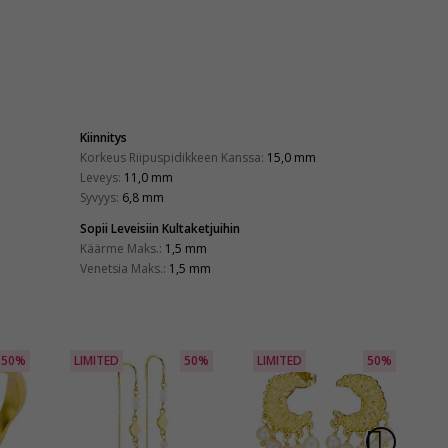
Kiinnitys
Korkeus Riipuspidikkeen Kanssa:
15,0 mm
Leveys:
11,0 mm
Syvyys:
6,8 mm
Sopii Leveisiin Kultaketjuihin
Käärme Maks.:
1,5 mm
Venetsia Maks.:
1,5 mm
50%
LIMITED
50%
LIMITED
50%
L