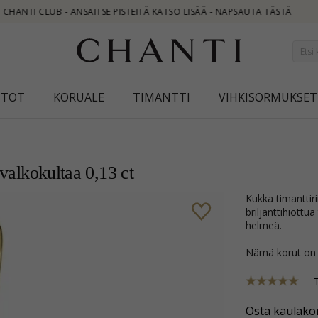
SAUTA TÄSTÄ
STOT
KORUALE
TIMANTTI
VIHKISORMUKSET
 valkokultaa 0,13 ct
kukka timanttiriipus 14 karaatti kulta ja valkokultaa kanssa kiiltävä pinta ja 10
briljanttihiott
helmeä.
Nämä korut on
Osta kaulakor