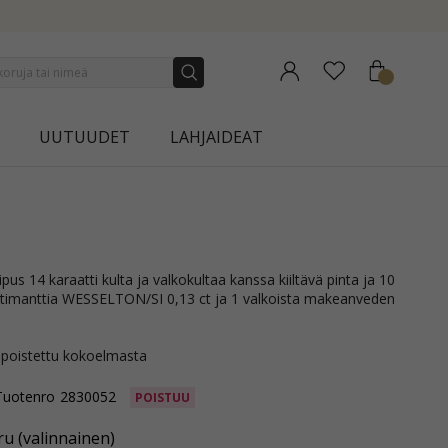
NEW COLLECTION | AURA
UUTUUDET
LAHJAIDEAT
ua timanttia WESSELTON/SI 0,13 ct ja 1 valkoista makeanveden
 poistettu kokoelmasta
Tuotenro
2830052
POISTUU
u (valinnainen)