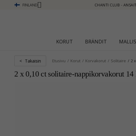
FINLAND
- ANSAITSE PISTEITÄ KATSO LISÄÄ - NAPSAUTA TÄSTÄ
KORUT
BRÄNDIT
MALLI
Takaisin
<
Etusivu
Korut
Korvakorut
Solitaire
2 x
2 x 0,10 ct solitaire-nappikorvakorut 14