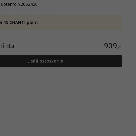
Tuotenro
92052420
a 45 CHANTI point
909,-
inta
Lisää ostoskoriin