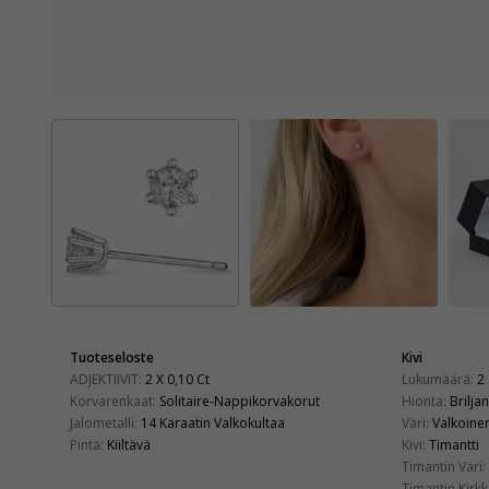
Tuoteseloste
Kivi
ADJEKTIIVIT:
2 X 0,10 Ct
Lukumäärä:
2
Korvarenkaat:
Solitaire-Nappikorvakorut
Hionta:
Briljan
Jalometalli:
14 Karaatin Valkokultaa
Väri:
Valkoine
Pinta:
Kiiltävä
Kivi:
Timantti
Timantin Väri:
Timantin Kirkk