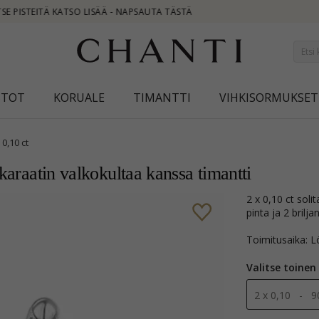
STOT
KORUALE
TIMANTTI
VIHKISORMUKSET
 0,10 ct
 karaatin valkokultaa kanssa timantti
2 x 0,10 ct solitaire-nappikorvakorut 14 karaatin valkokultaa kanssa kiiltävä
pinta ja 2 brilj
Toimitusaika: L
Valitse toinen
2 x 0,10 - 9