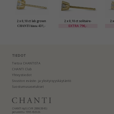
2 x 0,10 ct lab grown
2 x 0,10 ct solitaire-
2 
timantti solitaire-
nappikorvakorut 14
t
EXTRA
796,-
431,-
CHANTI hinta
nappikorvakorut 9 karaatin
karaatin kultaa kanssa
nappi
kultaa kanssa lab grown
timantti
kult
timantti
TIEDOT
Tietoa CHANTISTA
CHANTI Club
Yhteystiedot
Sivuston eväste- ja yksityisyyskäytäntö
Suostumusasetukset
CHANTI ApS (CVR 28863845)
perustettu 1995 ©2026