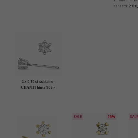
Karaatti:
2 X 0
2 x 0,10 ct solitaire-
nappikorvakorut 14
909,-
CHANTI hinta
karaatin valkokultaa
kanssa timantti
SALE
15%
SAL