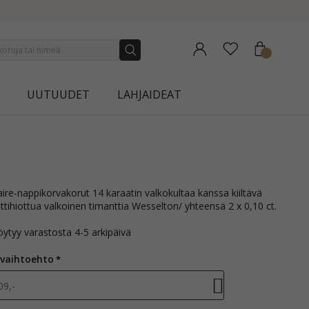
NEW COLLECTION | AURA
UUTUUDET
LAHJAIDEAT
anttihiottua valkoinen timanttia Wesselton/ yhteensä 2 x 0,10 ct.
öytyy varastosta 4-5 arkipäivä
 vaihtoehto
09,-