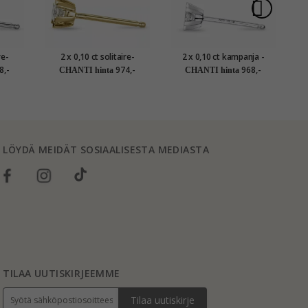
re-
2 x 0,10 ct solitaire-
2 x 0,10 ct kampanja -
 14
nappikorvakorut 14
timantti solitaire-
8,-
974,-
968,-
CHANTI hinta
CHANTI hinta
taa
karaatin kultaa kanssa
nappikorvakorut 14
i
timantti
karaatin valkokultaa
kanssa timantti
LÖYDÄ MEIDÄT SOSIAALISESTA MEDIASTA
TILAA UUTISKIRJEEMME
Tilaa uutiskirje