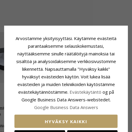
Arvostamme yksityisyyttäsi. Käytämme evästeitä
parantaaksemme selauskokemustasi,
näyttääksemme sinulle räätälöityjä mainoksia tai
sisältöä ja analysoidaksemme verkkosivustomme
liikennettä. Napsauttamalla "Hyväksy kaikki"
hyväksyt evästeiden käytön. Voit lukea lisää
evästeiden ja muiden tekniikoiden käytöstämme
evästekäytännöstämme.
Evästekäytäntö
og på
Koko
Google Business Data Answers-webstedet.
Läpimitta:
3,5 mm
Google Business Data Answers
ttihiottu
Syvyys:
3,7 mm
n
HYVÄKSY KAIKKI
Wesselton
aus:
SI