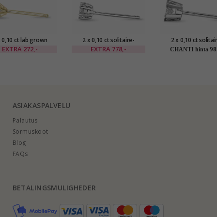
x 0,10 ct lab grown
2 x 0,10 ct solitaire-
2 x 0,10 ct solitai
imantti solitaire-
nappikorvakorut 14
nappikorvakorut
EXTRA
272,-
EXTRA
778,-
98
CHANTI hinta
korvakorut 9 karaatin
karaatin valkokultaa
karaatin valkokul
aa kanssa lab grown
kanssa timantti
kanssa timantt
timantti
ASIAKASPALVELU
Palautus
Sormuskoot
Blog
FAQs
BETALINGSMULIGHEDER