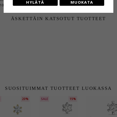
HYLÄTÄ
MUOKATA
,10
ÄSKETTÄIN KATSOTUT TUOTTEET
SUOSITUIMMAT TUOTTEET LUOKASSA
E
20%
SALE
15%