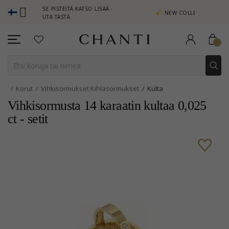
SAITSE PISTEITÄ KATSO LISÄÄ -
NEW COLLECTION | AURA
APSAUTA TÄSTÄ
Korut
Vihkisormukset Kihlasormukset
Kulta
Vihkisormusta 14 karaatin kultaa 0,025
ct - setit