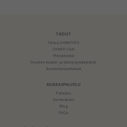
ct - setit
TIEDOT
Tietoa CHANTISTA
CHANTI Club
Yhteystiedot
Sivuston eväste- ja yksityisyyskäytäntö
Suostumusasetukset
ASIAKASPALVELU
Palautus
Sormuskoot
Blog
FAQs