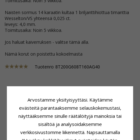
Toimitusaika: Noin 5 viikkoa.
Naisten sormus 14 karaatin kultaa 1 briljanttihiottua timanttia
Wesselton/VS yhteensä 0,025 ct.
leveys: 4,0 mm.
Toimitusaika: Noin 5 viikkoa.
Jos haluat kaiverruksen - valitse tämä alla.
Nämä korut on poistettu kokoelmasta
Tuotenro
8T200G608T160AG40
Tuoteseloste
Sormuspohja
Arvostamme yksityisyyttäsi. Käytämme
Sormusmalli:
Miesten Sormus
Leveys:
6,0 mm
Karaatin:
14
Paksuus:
2,0 mm
evästeitä parantaaksemme selauskokemustasi,
Jalometalli:
Kultaa
Vaaka:
10,6 G
näyttääksemme sinulle räätälöityjä mainoksia tai
Pinta:
Kiiltävä
Toimitusaika:
Noin 5 Viikkoa
sisältöä ja analysoidaksemme
Tuoteseloste
Kivi
verkkosivustomme liikennettä. Napsauttamalla
Sormusmalli:
Naisten Sormus
Lukumäärä:
1