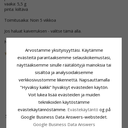
vaaka: 5,5 g
pinta: kiiltävä
Toimitusaika: Noin 5 viikkoa
Jos haluat kaiverruksen - valitse tämä alla.
Nämä korut on poistettu kokoelmasta
Arvostamme yksityisyyttäsi. Käytämme
Tuotenro
45T200G40
POISTUU
evästeitä parantaaksemme selauskokemustasi,
näyttääksemme sinulle räätälöityjä mainoksia tai
sisältöä ja analysoidaksemme
Tuoteseloste
Sormuspohja
verkkosivustomme liikennettä. Napsauttamalla
Sormusmalli:
Vihkisormus
Leveys:
4,0 mm
"Hyväksy kaikki" hyväksyt evästeiden käytön.
Karaatin:
14
Paksuus:
2,0 mm
Voit lukea lisää evästeiden ja muiden
Jalometalli:
Kultaa
Vaaka:
5,5 G
tekniikoiden käytöstämme
Pinta:
Kiiltävä
Toimitusaika:
Noin 5 Viikkoa
evästekäytännöstämme.
Evästekäytäntö
og på
SUOSITUIMMAT TUOTTEET LUOKASSA
Google Business Data Answers-webstedet.
Google Business Data Answers