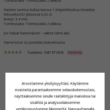
Toimitusaika: Toimitusaika 2 viikkoa.
Naisten sormus kultaa kanssa 1 briljanttihiottua timanttia
Wesselton/SI yhteensä 0,02 ct.
leveys: 3,4 mm.
Toimitusaika: Toimitusaika 2 viikkoa.
Jos haluat kaiverruksen - valitse tämä alla.
Nämä korut on poistettu kokoelmasta
Tuotenro
10817F16FB
POISTUU
Tuoteseloste
Sormuspohja
Merkki:
Leveys:
4,3 mm
Arvostamme yksityisyyttäsi. Käytämme
Vihkisormukset Rs Of Scandinavia
Paksuus:
1,8 mm
Sormusmalli:
Miesten Sormus
Vaaka:
3,2 G
evästeitä parantaaksemme selauskokemustasi,
Jalometalli:
Kultaa
Toimitusaika:
näyttääksemme sinulle räätälöityjä mainoksia tai
Pinta:
Karhea
Toimitusaika 2 Viikkoa
sisältöä ja analysoidaksemme
Tuoteseloste
Kivi
verkkosivustomme liikennettä. Napsauttamalla