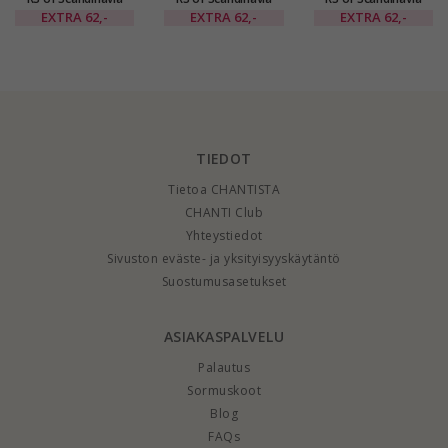
korvarenkaat
korvarenkaat
korvarenkaat
EXTRA
62,-
EXTRA
62,-
EXTRA
62,-
kullattua hopeaa
kullattua hopeaa
kullattua hopeaa
TIEDOT
Tietoa CHANTISTA
CHANTI Club
Yhteystiedot
Sivuston eväste- ja yksityisyyskäytäntö
Suostumusasetukset
ASIAKASPALVELU
Palautus
Sormuskoot
Blog
FAQs