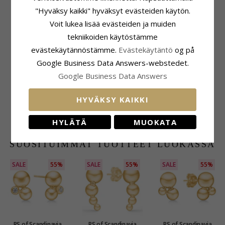
Sormusmalli:
Naisten Sormus
Lukumäärä:
1
"Hyväksy kaikki" hyväksyt evästeiden käytön.
Jalometalli:
Kultaa
Hionta:
Briljanttihiottu
Pinta:
Karhea
Kivi:
Timantti
Voit lukea lisää evästeiden ja muiden
Timantin Väri:
Wesselton
tekniikoiden käytöstämme
Timantin Kirkkaus:
SI
evästekäytännöstämme.
Evästekäytäntö
og på
Karaatti:
0,02
Google Business Data Answers-webstedet.
Sormuspohja
Google Business Data Answers
Leveys:
3,4 mm
Paksuus:
1,7 mm
Vaaka:
2,3 G
HYVÄKSY KAIKKI
Toimitusaika:
Toimitusaika 2 Viikkoa
HYLÄTÄ
MUOKATA
SUOSITUIMMAT TUOTTEET LUOKASSA
SALE
55%
SALE
55%
SALE
55%
RS of Scandinavia
RS of Scandinavia
RS of Scandinavia