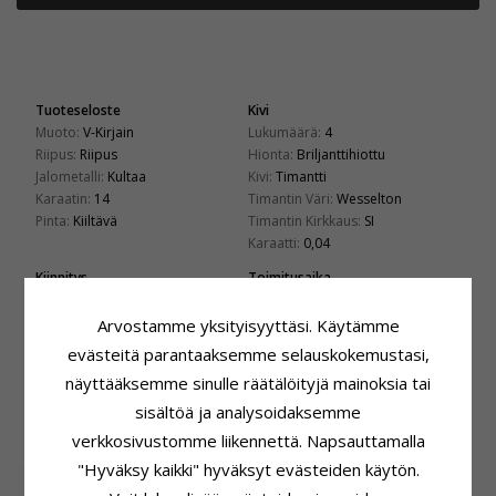
Tuoteseloste
Kivi
Muoto:
V-Kirjain
Lukumäärä:
4
Riipus:
Riipus
Hionta:
Briljanttihiottu
Jalometalli:
Kultaa
Kivi:
Timantti
Karaatin:
14
Timantin Väri:
Wesselton
Pinta:
Kiiltävä
Timantin Kirkkaus:
SI
Karaatti:
0,04
Kiinnitys
Toimitusaika
Korkeus Ilman Riipuspidikettä:
Toimitusaika:
4-5 Arkipäivä
8,8 mm
Arvostamme yksityisyyttäsi. Käytämme
Sopii Leveisiin Kultaketjuihin
Leveys:
10,2 mm
evästeitä parantaaksemme selauskokemustasi,
Käärme Maks.:
1,35 mm
Syvyys:
1,2 mm
Venetsia Maks.:
1,4 mm
näyttääksemme sinulle räätälöityjä mainoksia tai
sisältöä ja analysoidaksemme
LIITTYVÄT TUOTTEET
verkkosivustomme liikennettä. Napsauttamalla
"Hyväksy kaikki" hyväksyt evästeiden käytön.