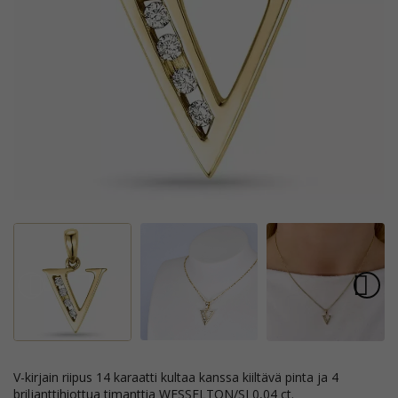
v-kirjain riipus 14 karaatti kultaa kanssa kiiltävä pinta ja 4
briljanttihiottua timanttia WESSELTON/SI 0,04 ct.