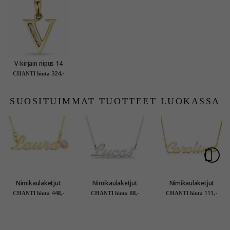
V-kirjain riipus 14
karaatti kultaa 0,04
324,-
CHANTI hinta
ct
SUOSITUIMMAT TUOTTEET LUOKASSA
Nimikaulaketjut
Nimikaulaketjut
Nimikaulaketjut
riipus 9 karaatin
riipus hopeaa - My
riipus kullattu hopea
448,-
88,-
111,-
CHANTI hinta
CHANTI hinta
CHANTI hinta
kultaa pinta 1
Letter
- My Letter
viistehiottua zirkonia
- My Letter