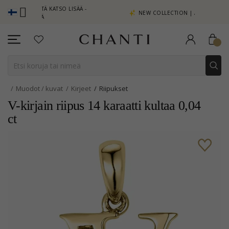
ISTEITÄ KATSO LISÄÄ -
NEW COLLECTION | AURA
TÄSTÄ
Muodot / kuvat
Kirjeet
Riipukset
V-kirjain riipus 14 karaatti kultaa 0,04
ct