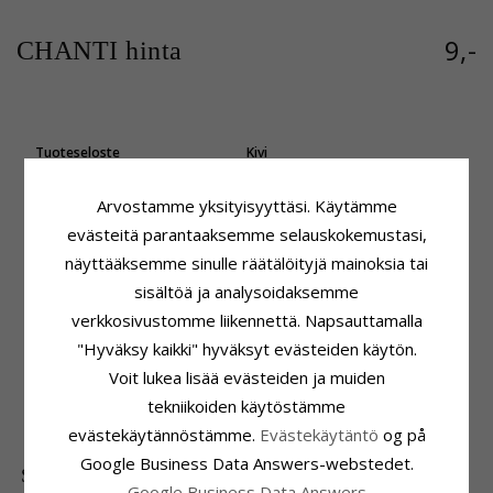
9,-
CHANTI hinta
Tuoteseloste
Kivi
Kivi:
Zirkoni
Hionta:
Viistehiottu
Riipus:
Riipus
Väri:
Valkoinen
Arvostamme yksityisyyttäsi. Käytämme
Jalometalli:
Hopeaa
Kivi:
Zirkoni
evästeitä parantaaksemme selauskokemustasi,
Pinta:
Kiiltävä
Kiinnitys
näyttääksemme sinulle räätälöityjä mainoksia tai
Korkeus:
20,7 mm
sisältöä ja analysoidaksemme
Korkeus Ilman Riipuspidikettä:
verkkosivustomme liikennettä. Napsauttamalla
16,7 mm
Leveys:
14,5 mm
"Hyväksy kaikki" hyväksyt evästeiden käytön.
Syvyys:
3,9 mm
Voit lukea lisää evästeiden ja muiden
Toimitusaika
tekniikoiden käytöstämme
Toimitusaika:
4-5 Arkipäivä
evästekäytännöstämme.
Evästekäytäntö
og på
Google Business Data Answers-webstedet.
SUOSITUIMMAT TUOTTEET LUOKASSA
Google Business Data Answers