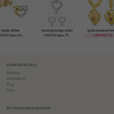
Sydän delfiini
Støvring Design sydän
Sydän punainen kris
korvakorut 9 karaatin
korut setti rodinoitua
rengas kullattu messinki -
LIMITED
19,-
95,-
79,-
HANTI hinta
CHANTI hinta
a ja valkokult - Gold
hopeaa valkoista zirkonia
Eliné
Collection
ASIAKASPALVELU
Palautus
Sormuskoot
Blog
FAQs
BETALINGSMULIGHEDER