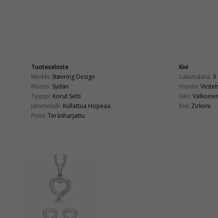
Tuoteseloste
Kivi
Merkki:
Støvring Design
Lukumäärä:
3
Muoto:
Sydän
Hionta:
Viiste
Tyyppi:
Korut Setti
Väri:
Valkoine
Jalometalli:
Kullattua Hopeaa
Kivi:
Zirkoni
Pinta:
Teräsharjattu