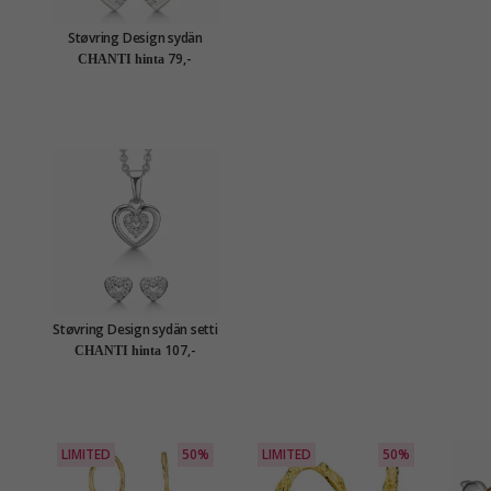
Støvring Design sydän
korut setti rodinoitua
79,-
CHANTI hinta
hopeaa valkoista zirkonia
Støvring Design sydän setti
korvakorut ja kaulaketjut
107,-
CHANTI hinta
rodinoitua hopeaa
valkoista zirkonia
LIMITED
50%
LIMITED
50%