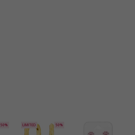
50%
LIMITED
50%
S