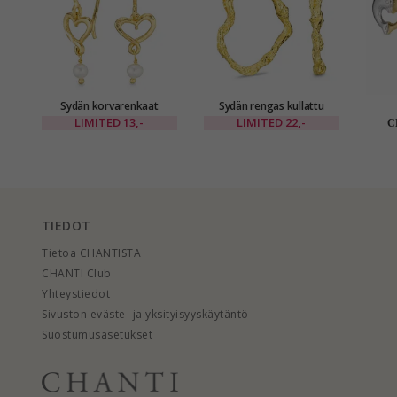
Sydän korvarenkaat
Sydän rengas kullattu
kullattu messinki - Eliné
messinki - Eliné
nappi
LIMITED
13,-
LIMITED
22,-
C
kulta
TIEDOT
Tietoa CHANTISTA
CHANTI Club
Yhteystiedot
Sivuston eväste- ja yksityisyyskäytäntö
Suostumusasetukset