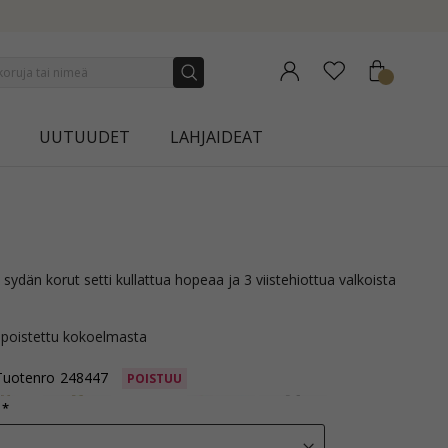
NEW COLLECTION | AURA
UUTUUDET
LAHJAIDEAT
 poistettu kokoelmasta
Tuotenro
248447
POISTUU