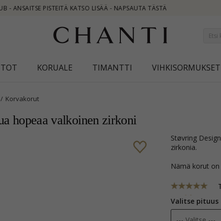
STOT
KORUALE
TIMANTTI
VIHKISORMUKSET
Korvakorut
tua hopeaa valkoinen zirkoni
Støvring Design sydän korut setti kullattua hopeaa ja 3 viistehiottua valkoista
zirkonia.
Nämä korut on
Valitse pituus