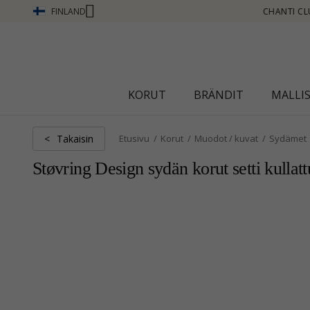
FINLAND
 CLUB - ANSAITSE PISTEITÄ KATSO LISÄÄ - NAPSAUTA TÄSTÄ
KORUT
BRÄNDIT
MALLI
Takaisin
<
Etusivu
Korut
Muodot / kuvat
Sydämet
Støvring Design sydän korut setti kullat