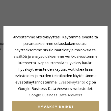
Toimitusaika
Arvostamme yksityisyyttäsi. Käytämme evästeitä
Toimitusaika:
4-5 Arkipäivä
parantaaksemme selauskokemustasi,
hiottu
n
näyttääksemme sinulle räätälöityjä mainoksia tai
sisältöä ja analysoidaksemme verkkosivustomme
liikennettä. Napsauttamalla "Hyväksy kaikki"
hyväksyt evästeiden käytön. Voit lukea lisää
LIITTYVÄT TUOTTEET
evästeiden ja muiden tekniikoiden käytöstämme
evästekäytännöstämme.
Evästekäytäntö
og på
Google Business Data Answers-webstedet.
Google Business Data Answers
HYVÄKSY KAIKKI