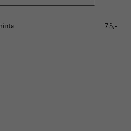
73,-
inta