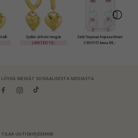
talli
Sydän zirkoni rengas
Setti hopeaa hopeaa ilman
kullattu messinki - Eliné
ketjua
korva
LIMITED
19,-
88,-
CHANTI hinta
LÖYDÄ MEIDÄT SOSIAALISESTA MEDIASTA
TILAA UUTISKIRJEEMME