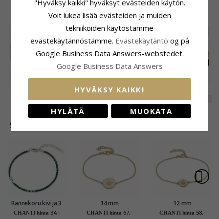
"Hyväksy kaikki" hyväksyt evästeiden käytön.
ASIAKKAAT OSTAVAT MYÖS
Voit lukea lisää evästeiden ja muiden
tekniikoiden käytöstämme
SALE
20%
SALE
30%
evästekäytännöstämme.
Evästekäytäntö
og på
Google Business Data Answers-webstedet.
Google Business Data Answers
HYVÄKSY KAIKKI
13 mm zirkoni
Rannekorujen CARI
14 mm
rengas hopea
lukot kullattua
päivänkakkara
EXTRA
3,-
EXTRA
42,-
99,-
CHANTI hinta
hopeaa kanssa
zirkoni rannekoru
HYLÄTÄ
MUOKATA
kiiltävä pinta
kullattua hopeaa -
Matilda
SUOSITUIMMAT TUOTTEET LUOKASSA
Rannekoru kivi ja 3
14 mm
12 mm
hematite - Loom
päivänkakkara
päivänkakkara
34,-
67,-
58,-
CHANTI hinta
CHANTI hinta
CHANTI hinta
Stones
rannekoru kullattua
rannekoru kullattua