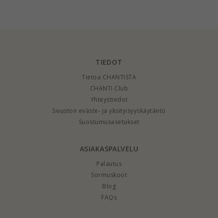
hopeaa - Marie
hopeaa
päivänkakkara riipus
kullattua - Marie
TIEDOT
Tietoa CHANTISTA
CHANTI Club
Yhteystiedot
Sivuston eväste- ja yksityisyyskäytäntö
Suostumusasetukset
ASIAKASPALVELU
Palautus
Sormuskoot
Blog
FAQs