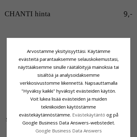
9,-
CHANTI hinta
Tuoteseloste
Kivi
Muoto:
Pisara
Hionta:
Viistehiottu
Arvostamme yksityisyyttäsi. Käytämme
Riipus:
Riipus
Väri:
Valkoinen
evästeitä parantaaksemme selauskokemustasi,
Jalometalli:
Hopeaa
Kivi:
Zirkoni
näyttääksemme sinulle räätälöityjä mainoksia tai
Pinta:
Kiiltävä
Kiinnitys
sisältöä ja analysoidaksemme
Korkeus Ilman Riipuspidikettä:
17,6 mm
verkkosivustomme liikennettä. Napsauttamalla
Leveys:
11,8 mm
"Hyväksy kaikki" hyväksyt evästeiden käytön.
Toimitusaika
Voit lukea lisää evästeiden ja muiden
Toimitusaika:
4-5 Arkipäivä
tekniikoiden käytöstämme
evästekäytännöstämme.
Evästekäytäntö
og på
SUOSITUIMMAT TUOTTEET LUOKASSA
Google Business Data Answers-webstedet.
Google Business Data Answers