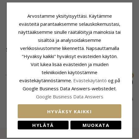
Tuoteseloste
Toimitusaika
Merkki:
Siersbøl
Toimitusaika:
4-5 Arkipäivä
Arvostamme yksityisyyttäsi. Käytämme
Tyyppi:
Korvarenkaat
evästeitä parantaaksemme selauskokemustasi,
Jalometalli:
Hopea
näyttääksemme sinulle räätälöityjä mainoksia tai
Pinta:
Kiiltävä
sisältöä ja analysoidaksemme
verkkosivustomme liikennettä. Napsauttamalla
SUOSITUIMMAT TUOTTEET LUOKASSA
"Hyväksy kaikki" hyväksyt evästeiden käytön.
Voit lukea lisää evästeiden ja muiden
tekniikoiden käytöstämme
evästekäytännöstämme.
Evästekäytäntö
og på
Google Business Data Answers-webstedet.
Google Business Data Answers
13 x 8 mm Siersbøl
15 mm Siersbøl
Siersbøl dagmarristi
dagmarristi
tähtikuvio skorpioni
korvarenkaat
39,-
39,-
34,-
CHANTI hinta
CHANTI hinta
CHANTI hinta
rannekoru kullattua
riipus kullattua
kullattua hopeaa
HYVÄKSY KAIKKI
hopeaa
hopeaa
HYLÄTÄ
MUOKATA