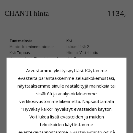
1134,-
CHANTI hinta
Tuoteseloste
Kivi
Muoto:
Kolmionmuotoinen
Lukumäärä:
2
Kivi:
Topaasi
Hionta:
Viistehiottu
Korvarenkaat:
Timanttikorvakorut
Kivi:
Topaasi
Jalometalli:
Karaatti:
1,8
Arvostamme yksityisyyttäsi. Käytämme
14 Karaatin Valkokultaa
Kivi
Pinta:
Kiiltävä
evästeitä parantaaksemme selauskokemustasi,
Lukumäärä:
52
näyttääksemme sinulle räätälöityjä mainoksia tai
Hionta:
Briljanttihiottu
Kivi:
Timantti
sisältöä ja analysoidaksemme
Timantin Väri:
Wesselton
verkkosivustomme liikennettä. Napsauttamalla
Timantin Kirkkaus:
SI
"Hyväksy kaikki" hyväksyt evästeiden käytön.
Karaatti:
0,28
Voit lukea lisää evästeiden ja muiden
Koko
Toimitusaika
tekniikoiden käytöstämme
Korkeus Koukun Kanssa:
25,0 mm
Toimitusaika:
4-5 Arkipäivä
Korkeus:
9,7 mm
evästekäytännöstämme.
Evästekäytäntö
og på