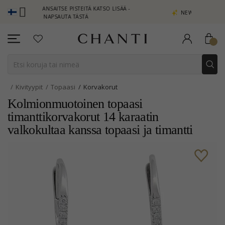
LUB - ANSAITSE PISTEITÄ KATSO LISÄÄ -
NEW COLLECTION | AUR
NAPSAUTA TÄSTÄ
Kivityypit
Topaasi
Korvakorut
Kolmionmuotoinen topaasi
timanttikorvakorut 14 karaatin
valkokultaa kanssa topaasi ja timantti