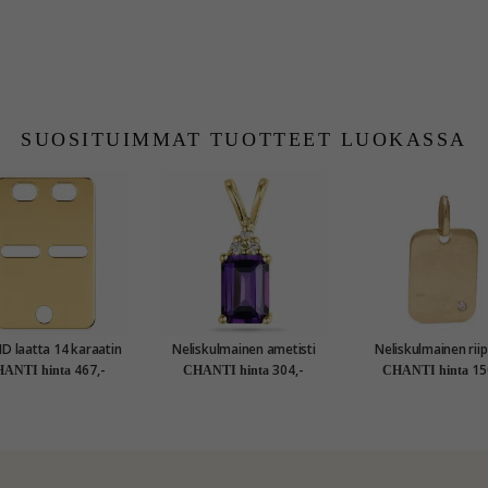
SUOSITUIMMAT TUOTTEET LUOKASSA
aatta 14 karaatin
Neliskulmainen ametisti
Neliskulmainen riip
kultaa
timanttiriipus 9 karaatti
karaatti kultaa 0,0
467,-
304,-
15
ANTI hinta
CHANTI hinta
CHANTI hinta
kultaa 0,03 ct 1,00 ct