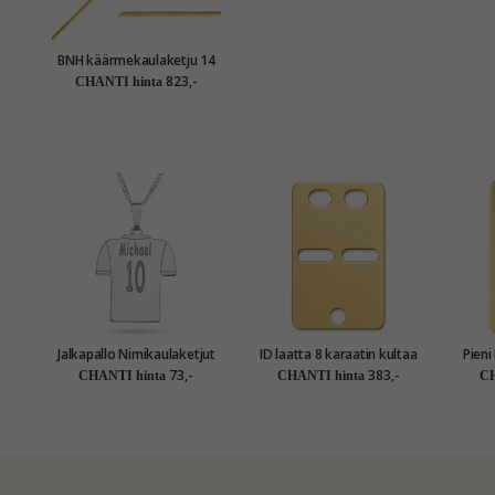
BNH käärmekaulaketju 14
karaatin kultaa 42 cm x 1,0
823,-
CHANTI hinta
mm
Jalkapallo Nimikaulaketjut
ID laatta 8 karaatin kultaa
Pieni ID l
riipus hopea - My Letter
73,-
383,-
CHANTI hinta
CHANTI hinta
CH