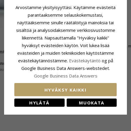
Arvostamme yksityisyyttäsi. Käytämme evästeitä
parantaaksemme selauskokemustasi,
näyttääksemme sinulle räätälöityjä mainoksia tai
sisältöä ja analysoidaksemme verkkosivustomme
liikennettä. Napsauttamalla "Hyväksy kaikki"
Kiinnitys
hyväksyt evästeiden käytön. Voit lukea lisää
Korkeus Riipuspidikkeen Kanssa:
16,2 
ttihiottu
Leveys:
4,7 mm
evästeiden ja muiden tekniikoiden käytöstämme
Syvyys:
2,5 mm
evästekäytännöstämme.
Evästekäytäntö
og på
Wesselton
Google Business Data Answers-webstedet.
aus:
SI
Google Business Data Answers
HYVÄKSY KAIKKI
ASIAKKAAT OSTAVAT MYÖS
HYLÄTÄ
MUOKATA