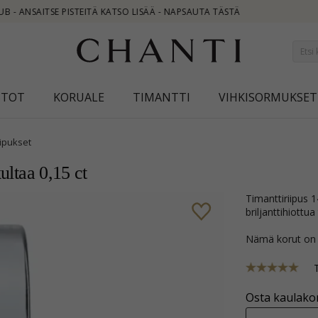
STOT
KORUALE
TIMANTTI
VIHKISORMUKSET
iipukset
ultaa 0,15 ct
timanttiriipus 14 karaatti kulta ja valkokultaa kanssa kiiltävä pinta ja 3
briljanttihiott
Nämä korut on
Osta kaulakor