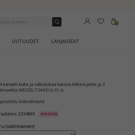
NEW COLLECTION | AURA
UUTUUDET
LAHJAIDEAT
ua timanttia WESSELTON/SI 0,15 ct.
 poistettu kokoelmasta
Tuotenro
2334895
POISTUU
u (valinnainen)