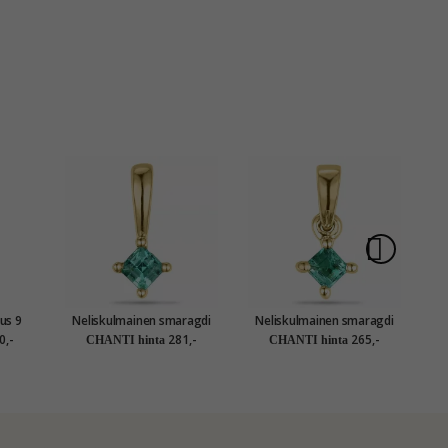
us 9
Neliskulmainen smaragdi
Neliskulmainen smaragdi
N
05 ct
riipus 9 karaatti kultaa 0,13
riipus 9 karaatti kultaa 0,13
ri
0,-
281,-
265,-
CHANTI hinta
CHANTI hinta
ct
ct