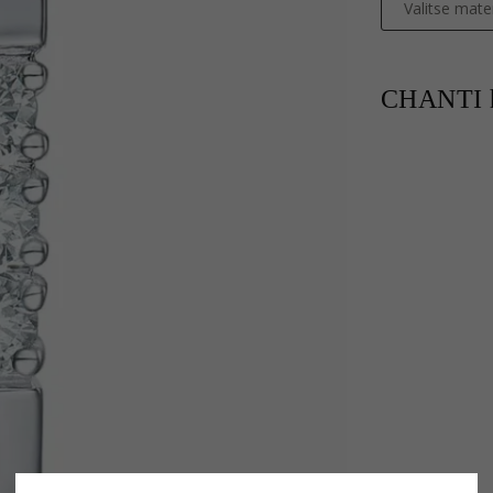
Valitse mater
CHANTI h