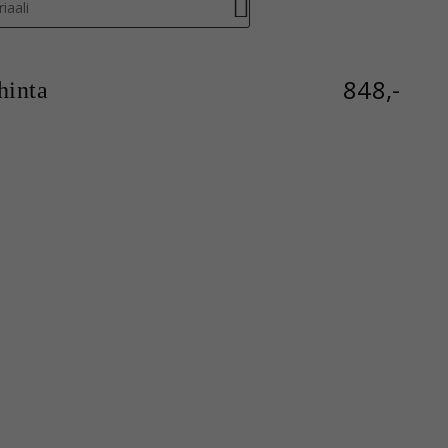
iaali
848,-
inta