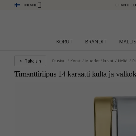
FINLAND
TI CLUB - ANSAITSE PISTEITÄ KATSO LISÄÄ - NAPSAUTA TÄSTÄ
KORUT
BRÄNDIT
MALLI
Takaisin
<
Etusivu
Korut
Muodot / kuvat
Neliö
R
Timanttiriipus 14 karaatti kulta ja valkok