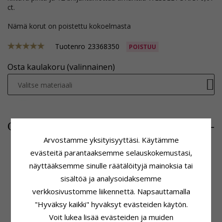
ct.
Nämä korut on poistettu kokoelmasta
Tuotenro
23368350
POISTUU
Osta kaulakoru (valinnainen)
Valitse materiaali
770,-
CHANTI hinta
Arvostamme yksityisyyttäsi. Käytämme
evästeitä parantaaksemme selauskokemustasi,
näyttääksemme sinulle räätälöityjä mainoksia tai
Tuoteseloste
Kivi
sisältöä ja analysoidaksemme
Muoto:
Sydän
Lukumäärä:
12
verkkosivustomme liikennettä. Napsauttamalla
Riipus:
Timanttiriipus
Hionta:
Briljanttihiottu
Jalometalli:
Kulta Ja Valkokultaa
Kivi:
Timantti
"Hyväksy kaikki" hyväksyt evästeiden käytön.
Karaatin:
14
Timantin Väri:
Wesselton
Voit lukea lisää evästeiden ja muiden
Pinta:
Kiiltävä
Timantin Kirkkaus:
SI