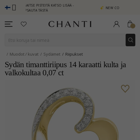
ANSAITSE PISTEITÄ KATSO LISÄÄ -
NEW COLLECTION | AURA
NAPSAUTA TÄSTÄ
Muodot / kuvat
Sydämet
Riipukset
Sydän timanttiriipus 14 karaatti kulta ja
valkokultaa 0,07 ct