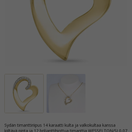
sydän timanttiriipus 14 karaatti kulta ja valkokultaa kanssa
kiiltävä pinta ja 12 briljanttihiottua timanttia WESSELTON/SI 0,07