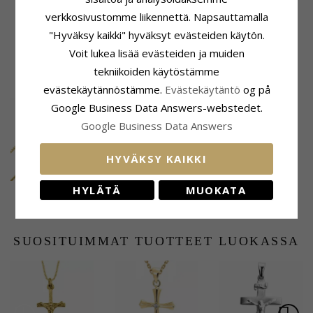
Korkeus Ilman Riipuspidikettä:
Venetsia Maks.:
1,4 mm
22,3 mm
verkkosivustomme liikennettä. Napsauttamalla
Leveys:
14,8 mm
"Hyväksy kaikki" hyväksyt evästeiden käytön.
Syvyys:
1,7 mm
Voit lukea lisää evästeiden ja muiden
tekniikoiden käytöstämme
ASIAKKAAT OSTAVAT MYÖS
evästekäytännöstämme.
Evästekäytäntö
og på
Google Business Data Answers-webstedet.
Google Business Data Answers
HYVÄKSY KAIKKI
HYLÄTÄ
MUOKATA
BNH
40 mm BNH rengas
venetsiakaulaketju 8
14 karaatin kultaa
610,-
382,-
CHANTI hinta
CHANTI hinta
karaatin kultaa 45 cm
x 1,5 mm
SUOSITUIMMAT TUOTTEET LUOKASSA