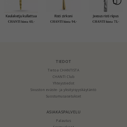
Kaulaketju kullattua
Risti zirkoni
Jeesus risti riipus
hopeaa ristiriipus
kaulaketju kullattua
hopeaa - Amoré
60,-
94,-
73,-
CHANTI hinta
CHANTI hinta
CHANTI hinta
kullattua hopeaa
hopeaa riipus
kullattua hopeaa
TIEDOT
Tietoa CHANTISTA
CHANTI Club
Yhteystiedot
Sivuston eväste- ja yksityisyyskäytäntö
Suostumusasetukset
ASIAKASPALVELU
Palautus