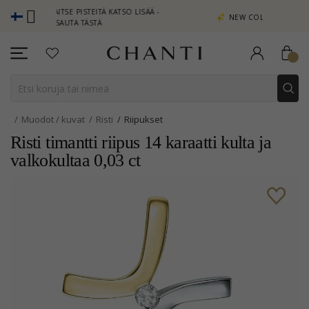
NSAITSE PISTEITÄ KATSO LISÄÄ -
NEW COLLECTION | AURA
NAPSAUTA TÄSTÄ
Muodot / kuvat
Risti
Riipukset
Risti timantti riipus 14 karaatti kulta ja
valkokultaa 0,03 ct