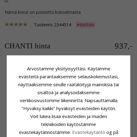
ct.
Nämä korut on poistettu kokoelmasta
Tuotenro
2344514
POISTUU
937,-
CHANTI hinta
Arvostamme yksityisyyttäsi. Käytämme
Tuoteseloste
Kivi
evästeitä parantaaksemme selauskokemustasi,
Korvarenkaat:
Timanttikorvakorut
Lukumäärä:
12
näyttääksemme sinulle räätälöityjä mainoksia tai
Jalometalli:
Hionta:
Briljanttihiottu
sisältöä ja analysoidaksemme
14 Karaatin Kultaa Ja Valkokul
Kivi:
Timantti
Pinta:
Kiiltävä
Timantin Väri:
Wesselton
verkkosivustomme liikennettä. Napsauttamalla
Timantin Kirkkaus:
SI
"Hyväksy kaikki" hyväksyt evästeiden käytön.
Karaatti:
0,18
Voit lukea lisää evästeiden ja muiden
Koko
Toimitusaika
tekniikoiden käytöstämme
Korkeus:
12,5 mm
Toimitusaika:
4-5 Arkipäivä
evästekäytännöstämme.
Evästekäytäntö
og på
Leveys:
6,1 mm