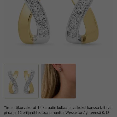
timanttikorvakorut 14 karaatin kultaa ja valkokul kanssa kiiltävä
pinta ja 12 briljanttihiottua timanttia Wesselton/ yhteensä 0,18