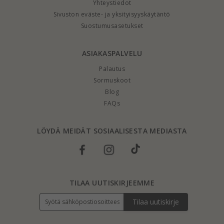
Yhteystiedot
Sivuston eväste- ja yksityisyyskäytäntö
Suostumusasetukset
ASIAKASPALVELU
Palautus
Sormuskoot
Blog
FAQs
LÖYDÄ MEIDÄT SOSIAALISESTA MEDIASTA
TILAA UUTISKIRJEEMME
Tilaa uutiskirje