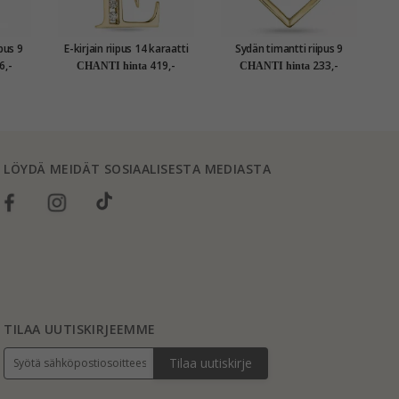
ipus 9
E-kirjain riipus 14 karaatti
Sydän timantti riipus 9
0,
0,05 ct
kultaa 0,05 ct
karaatti kultaa 0,009 ct
s
6,-
419,-
233,-
CHANTI hinta
CHANTI hinta
LÖYDÄ MEIDÄT SOSIAALISESTA MEDIASTA
TILAA UUTISKIRJEEMME
Tilaa uutiskirje