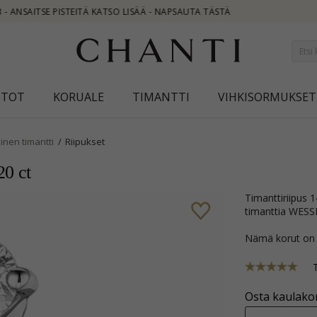
STOT
KORUALE
TIMANTTI
VIHKISORMUKSET
inen timantti
Riipukset
20 ct
timanttiriipus 14 karaatti valkokultaa kanssa kiiltävä pinta ja 3 briljanttihiottua
timanttia WESS
Nämä korut on
Osta kaulakor