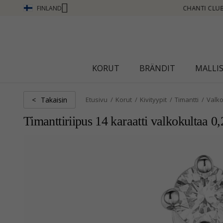
FINLAND
CHANTI CLUB - ANSAITSE PISTEITÄ KATSO LISÄÄ - NAPSAUTA TÄSTÄ
KORUT
BRÄNDIT
MALLI
Takaisin
<
Etusivu
Korut
Kivityypit
Timantti
Valko
Timanttiriipus 14 karaatti valkokultaa 0,