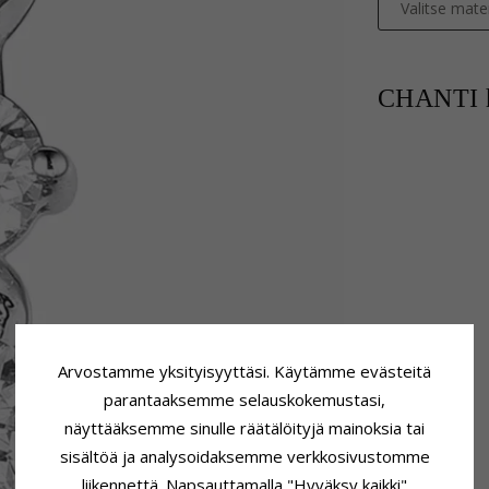
Valitse mater
CHANTI h
Arvostamme yksityisyyttäsi. Käytämme evästeitä
parantaaksemme selauskokemustasi,
näyttääksemme sinulle räätälöityjä mainoksia tai
sisältöä ja analysoidaksemme verkkosivustomme
liikennettä. Napsauttamalla "Hyväksy kaikki"