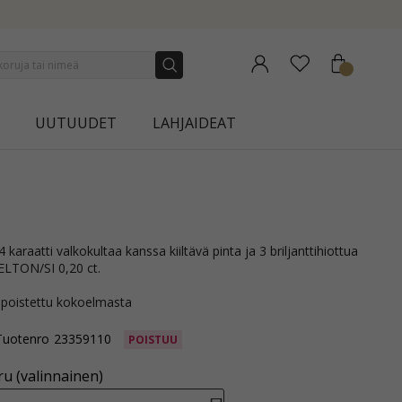
NEW COLLECTION | AURA
UUTUUDET
LAHJAIDEAT
ELTON/SI 0,20 ct.
 poistettu kokoelmasta
Tuotenro
23359110
POISTUU
u (valinnainen)