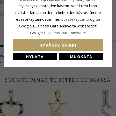
hyväksyt evästeiden käytön. Voit lukea lisää
evästeiden ja muiden tekniikoiden käytöstämme
evästekäytännöstämme.
Evästekäytäntö
og på
Google Business Data Answers-webstedet.
Google Business Data Answers
Kiinnitys
Korkeus Riipuspidikkeen Kanssa:
10,7 
HYVÄKSY KAIKKI
ttihiottu
Leveys:
3,8 mm
Syvyys:
4,3 mm
HYLÄTÄ
MUOKATA
Wesselton
aus:
SI
SUOSITUIMMAT TUOTTEET LUOKASSA