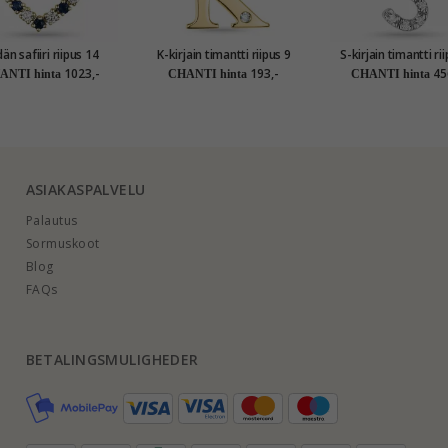
än safiiri riipus 14
K-kirjain timantti riipus 9
S-kirjain timantti ri
ti kultaa 0,20 ct 0,30
karaatti kultaa 0,01 ct
karaatti valkokultaa 
1023,-
193,-
45
ANTI hinta
CHANTI hinta
CHANTI hinta
ct
ASIAKASPALVELU
Palautus
Sormuskoot
Blog
FAQs
BETALINGSMULIGHEDER