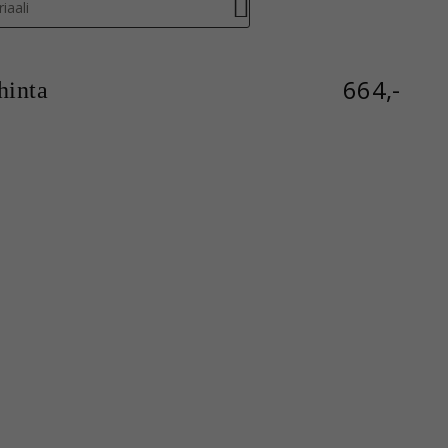
iaali
664,-
inta