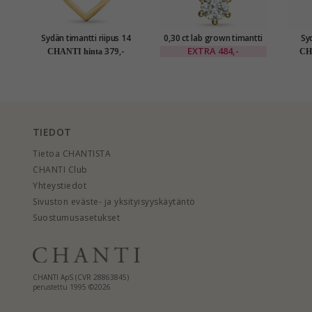
Sydän timantti riipus 14
0,30 ct lab grown timantti
Syd
karaatti kultaa 0,02 ct
solitaire-riipus 14 karaatti
karaat
EXTRA
484,-
379,-
CHANTI hinta
CH
kultaa 0,30 ct
TIEDOT
Tietoa CHANTISTA
CHANTI Club
Yhteystiedot
Sivuston eväste- ja yksityisyyskäytäntö
Suostumusasetukset
CHANTI ApS (CVR 28863845)
perustettu 1995 ©2026