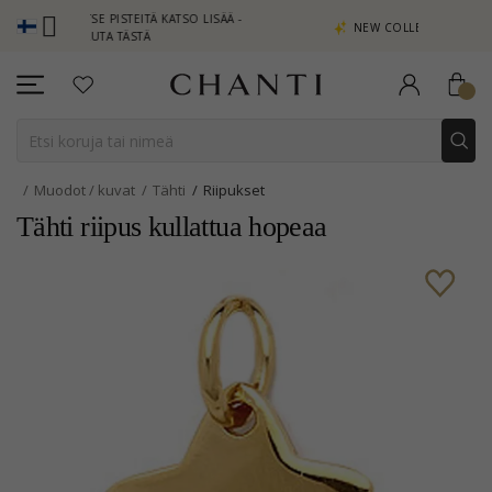
AITSE PISTEITÄ KATSO LISÄÄ -
NEW COLLECTION | AURA
PSAUTA TÄSTÄ
Muodot / kuvat
Tähti
Riipukset
Tähti riipus kullattua hopeaa