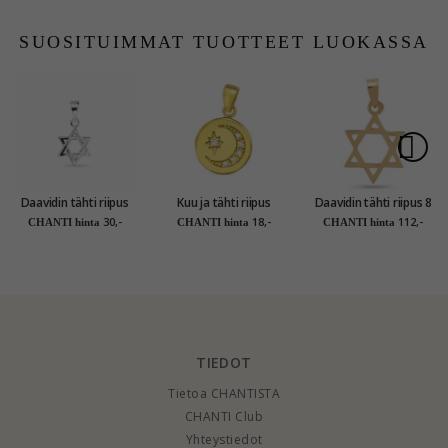
hopeaa 45 cm x 1,1
hopeaa
mm
SUOSITUIMMAT TUOTTEET LUOKASSA
Daavidin tähti riipus
Kuu ja tähti riipus
Daavidin tähti riipus 8
hopeaa
kullattua hopeaa -
karaatin kultaa -
30,-
18,-
112,-
CHANTI hinta
CHANTI hinta
CHANTI hinta
Little Ones
Gold Collection
TIEDOT
Tietoa CHANTISTA
CHANTI Club
Yhteystiedot