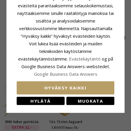
evästeitä parantaaksemme selauskokemustasi,
LIITTYVÄT TUOTTEET
näyttääksemme sinulle räätälöityjä mainoksia tai
sisältöä ja analysoidaksemme
verkkosivustomme liikennettä. Napsauttamalla
"Hyväksy kaikki" hyväksyt evästeiden käytön.
Voit lukea lisää evästeiden ja muiden
tekniikoiden käytöstämme
Risti päivänkakkara
Sydän äiti ja lapsi
A-kirjain riipus
evästekäytännöstämme.
Evästekäytäntö
og på
riipus kullattua
riipus kullattua
kullattua hopeaa
44,-
45,-
25,-
CHANTI hinta
CHANTI hinta
CHANTI hinta
hopeaa - Majse
hopeaa
Google Business Data Answers-webstedet.
Google Business Data Answers
ASIAKKAAT OSTAVAT MYÖS
SALE
25%
HYVÄKSY KAIKKI
HYLÄTÄ
MUOKATA
BNH Anker pyöristää
14 x 15 mm Aagaard
kaulaketju kullattua
sydän riipus kullattua
EXTRA
32,-
55,-
CHANTI hinta