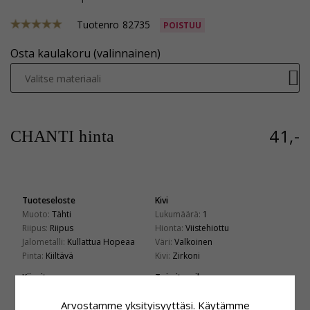
Tuotenro
82735
POISTUU
Osta kaulakoru (valinnainen)
Valitse materiaali
41,-
CHANTI hinta
Tuoteseloste
Kivi
Muoto:
Tähti
Lukumäärä:
1
Riipus:
Riipus
Hionta:
Viistehiottu
Jalometalli:
Kullattua Hopeaa
Väri:
Valkoinen
Pinta:
Kiiltävä
Kivi:
Zirkoni
Kiinnitys
Toimitusaika
Läpimitta:
12,8 mm
Toimitusaika:
4-5 Arkipäivä
Arvostamme yksityisyyttäsi. Käytämme