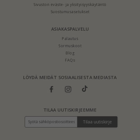
Sivuston eväste- ja yksityisyyskäytäntö
Suostumusasetukset
ASIAKASPALVELU
Palautus
Sormuskoot
Blog
FAQs
LÖYDÄ MEIDÄT SOSIAALISESTA MEDIASTA
TILAA UUTISKIRJEEMME
Tilaa uutiskirje