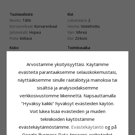
Tuoteseloste
Kivi
Muoto:
Tähti
Lukumäärä:
2
Korvarenkaat:
Korvarenkaat
Hionta:
Viistehiottu
Jalometalli:
Hopea
Väri:
Vihreä
Pinta:
Kiiltävä
Kivi:
Zirkoni
Koko
Toimitusaika
Korkeus:
6 mm
Toimitusaika:
4-5 Arkipäivä
Leveys:
6 mm
Arvostamme yksityisyyttäsi. Käytämme
evästeitä parantaaksemme selauskokemustasi,
ASIAKKAAT OSTAVAT MYÖS
näyttääksemme sinulle räätälöityjä mainoksia tai
sisältöä ja analysoidaksemme
verkkosivustomme liikennettä. Napsauttamalla
"Hyväksy kaikki" hyväksyt evästeiden käytön.
Voit lukea lisää evästeiden ja muiden
tekniikoiden käytöstämme
12 mm sydäntä
CHANTI Smykkeskrin
evästekäytännöstämme.
Evästekäytäntö
og på
valkoinen rengas
korurasia tekonahka
29,-
28,-
CHANTI hinta
CHANTI hinta
hopea - Little Ones
Google Business Data Answers-webstedet.