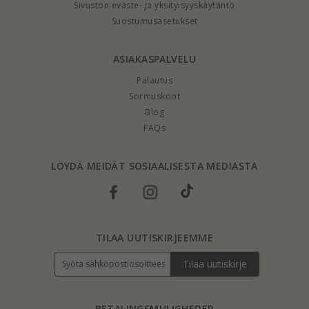
Sivuston eväste- ja yksityisyyskäytäntö
Suostumusasetukset
ASIAKASPALVELU
Palautus
Sormuskoot
Blog
FAQs
LÖYDÄ MEIDÄT SOSIAALISESTA MEDIASTA
TILAA UUTISKIRJEEMME
Tilaa uutiskirje
BETALINGSMULIGHEDER