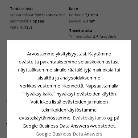
Tuoteseloste
Koko
Korvarenkaat:
Sydänkorvakorut
Korkeus:
7,0 mm
Jalometalli:
Hopeaa
Leveys:
6,0 mm
Pinta:
Kiiltävä
Toimitusaika
Toimitusaika:
4-5 Arkipäivä
ASIAKKAAT OSTAVAT MYÖS
Arvostamme yksityisyyttäsi. Käytämme
evästeitä parantaaksemme selauskokemustasi,
näyttääksemme sinulle räätälöityjä mainoksia tai
sisältöä ja analysoidaksemme
verkkosivustomme liikennettä. Napsauttamalla
"Hyväksy kaikki" hyväksyt evästeiden käytön.
Voit lukea lisää evästeiden ja muiden
Sydän riipus hopeaa
34,-
CHANTI hinta
tekniikoiden käytöstämme
evästekäytännöstämme.
Evästekäytäntö
og på
SUOSITUIMMAT TUOTTEET LUOKASSA
Google Business Data Answers-webstedet.
Google Business Data Answers
LIMITED
50%
LIMITED
50%