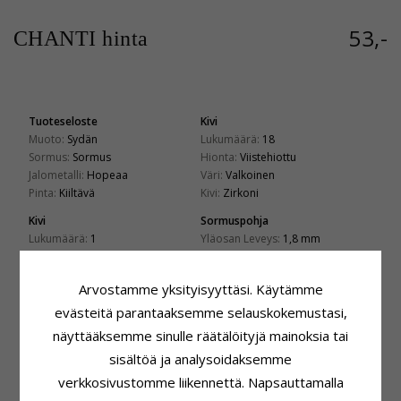
53,-
CHANTI hinta
Tuoteseloste
Kivi
Muoto:
Sydän
Lukumäärä:
18
Sormus:
Sormus
Hionta:
Viistehiottu
Jalometalli:
Hopeaa
Väri:
Valkoinen
Pinta:
Kiiltävä
Kivi:
Zirkoni
Kivi
Sormuspohja
Lukumäärä:
1
Yläosan Leveys:
1,8 mm
Hionta:
Pyöröhiottu
Alaosan Leveys:
2,4 mm
Väri:
Pinkki
Paksuus Yläosa:
2,6 mm
Arvostamme yksityisyyttäsi. Käytämme
Kivi:
Zirkoni
Paksuus Alaosa:
1,1 mm
evästeitä parantaaksemme selauskokemustasi,
Kiinnitys
Toimitusaika
näyttääksemme sinulle räätälöityjä mainoksia tai
Läpimitta:
15,0 mm
Koko Löytyy Varastosta:
Korkeus Ja Leveys:
14,5 mm
4-5 Arkipäivä
sisältöä ja analysoidaksemme
Syvyys:
7,3 mm
verkkosivustomme liikennettä. Napsauttamalla