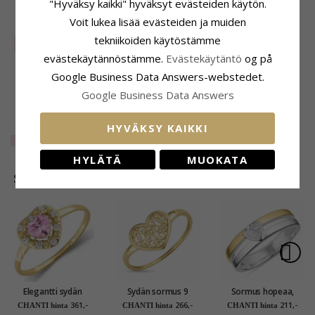
"Hyväksy kaikki" hyväksyt evästeiden käytön.
ASIAKKAAT OSTAVAT MYÖS
Voit lukea lisää evästeiden ja muiden
tekniikoiden käytöstämme
SALE
80%
evästekäytännöstämme.
Evästekäytäntö
og på
Google Business Data Answers-webstedet.
Google Business Data Answers
HYVÄKSY KAIKKI
Panzer sormus
hopea
EXTRA
8,-
HYLÄTÄ
MUOKATA
SUOSITUIMMAT TUOTTEET LUOKASSA
Elegantti sydän
Sydän sormus 9
Sormus hopeaa,
vaaleanpunainen
karaatin kultaa -
jossa 8 karaattia
361,-
266,-
211,-
CHANTI hinta
CHANTI hinta
CHANTI hinta
zirkoni sormus 9
Gold Collection
kulta