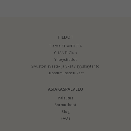
karaatin kultaa -
Gold Collection
TIEDOT
Tietoa CHANTISTA
CHANTI Club
Yhteystiedot
Sivuston eväste- ja yksityisyyskäytäntö
Suostumusasetukset
ASIAKASPALVELU
Palautus
Sormuskoot
Blog
FAQs